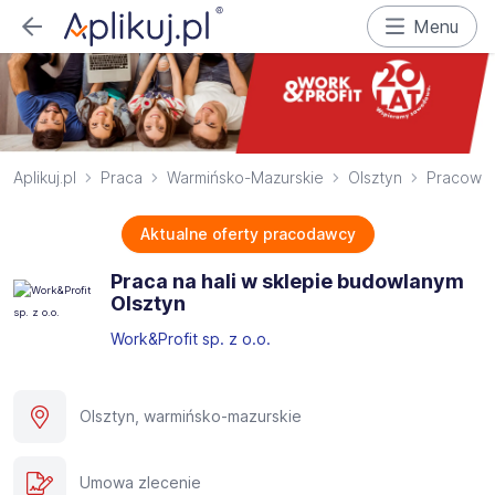
Menu
Aplikuj.pl
Praca
Warmińsko-Mazurskie
Olsztyn
Pracowni
Aktualne oferty pracodawcy
Praca na hali w sklepie budowlanym
Olsztyn
Work&Profit sp. z o.o.
Olsztyn, warmińsko-mazurskie
Umowa zlecenie