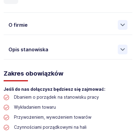
O firmie
Opis stanowiska
Założona w 2001 Agencja Pracy Tymczasowej, Agencja
Pośrednictwa Pracy i Doradztwa Personalnego Work &
Zakres obowiązków
Profit jest obecnie jedną z największych niezależnych
polskich agencji zatrudnienia. W ciągu wielu lat naszej
działalności daliśmy pracę przeszło 50 000 pracowników
Jeśli do nas dołączysz będziesz się zajmować:
w całym kraju. Skutecznie znajdujemy pracowników dla
Dbaniem o porządek na stanowisku pracy
największych firm, jak również małych rodzinnych
przedsiębiorstw w Polsce. Agencja jest wpisana pod nr
Wykładaniem towaru
396 w Krajowym Rejestrze Agencji Zatrudnienia.
Przywożeniem, wywożeniem towarów
Obecnie dla naszego Klienta, poszukujemy osób na
Czynnościami porządkowymi na hali
stanowisko: