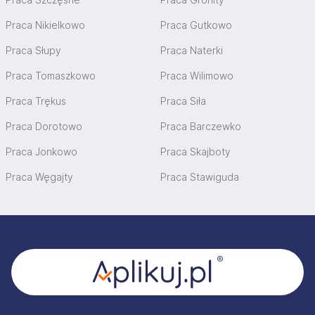
Praca Nikielkowo
Praca Gutkowo
Praca Słupy
Praca Naterki
Praca Tomaszkowo
Praca Wilimowo
Praca Trękus
Praca Siła
Praca Dorotowo
Praca Barczewko
Praca Jonkowo
Praca Skajboty
Praca Węgajty
Praca Stawiguda
Stopka