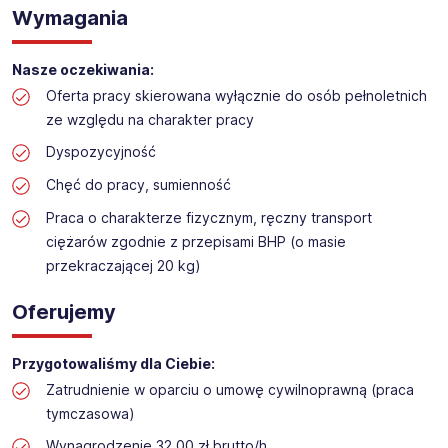
Praca na hali w sklepie budowlanym
Wymagania
Lokalizacja: Olsztyn
Nasze oczekiwania:
Oferta pracy skierowana wyłącznie do osób pełnoletnich
ze względu na charakter pracy
Dyspozycyjność
Chęć do pracy, sumienność
Praca o charakterze fizycznym, ręczny transport
ciężarów zgodnie z przepisami BHP (o masie
przekraczającej 20 kg)
Oferujemy
Przygotowaliśmy dla Ciebie:
Zatrudnienie w oparciu o umowę cywilnoprawną (praca
tymczasowa)
Wynagrodzenie 32,00 zł brutto/h