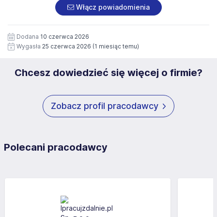
załączonych dokumentach aplikacyjnych (w tym
pod numerem 33 816 64 09 lub pisemnie na adres
Włącz powiadomienia
wizerunku), na potrzeby przyszłych rekrutacji przez okres
siedziby administratora.
12 miesięcy. Zgoda jest dobrowolna i może być w każdym
Pełną treść Klauzuli znajdzie Pan/Pani pod adresem:
czasie wycofana.
Dodana
10 czerwca 2026
https://www.workprofit.pl/klauzula-informacyjna.html
Wygasła
25 czerwca 2026
(1 miesiąc temu)
Chcesz dowiedzieć się więcej o firmie?
Zobacz profil pracodawcy
Polecani pracodawcy