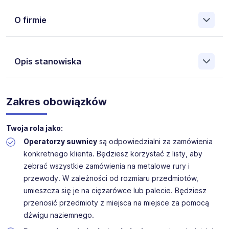
O firmie
Opis stanowiska
Vlietjonge Staalhandel
jest jednym z największych
dostawców stali
w Holandii.
Dostarcza stal konstrukcyjną
Zakres obowiązków
producentom stali, firmom budowlanym, fabrykom maszyn i
producentom przyczep z szerokim asortymentem
magazynowym.
Twoja rola jako:
Operatorzy suwnicy
są odpowiedzialni za zamówienia
Otrzymujesz całkowite wynagrodzenie brutto w
konkretnego klienta. Będziesz korzystać z listy, aby
wysokości 17,57 € za godzinę. Kwota ta składa się z
zebrać wszystkie zamówienia na metalowe rury i
podstawowego wynagrodzenia w wysokości 16,27 € za
przewody. W zależności od rozmiaru przedmiotów,
godzinę, uzupełnionego dodatkiem ADV, dodatkiem
umieszcza się je na ciężarówce lub palecie. Będziesz
urlopowym i udziałem w zyskach. W zależności od zakresu
przenosić przedmioty z miejsca na miejsce za pomocą
obowiązków możesz również otrzymać dodatki, takie jak
dodatek za pracę w systemie zmianowym lub za pracę w
dźwigu naziemnego.
niskich temperaturach, które mogą jeszcze bardziej