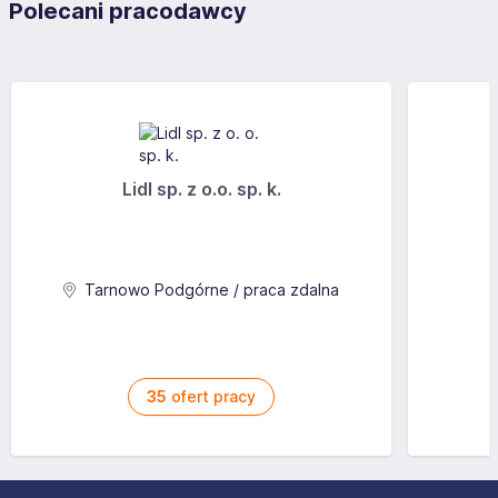
Polecani pracodawcy
Lidl sp. z o.o. sp. k.
Tarnowo Podgórne / praca zdalna
35
ofert pracy
Stopka