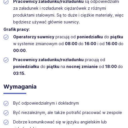
Pracownicy załadunku/rozładunku
są odpowiedzialni
zwiększyć Twoje ostateczne wynagrodzenie godzinowe.
za załadunek i rozładunek ciężarówek z różnymi
produktami stalowymi. Są to duże i ciężkie materiały, więc
będziesz używać głównie suwnicy.
Grafik pracy:
Operatorzy suwnicy
pracują od
poniedziałku
do
piątku
w systemie zmianowym od
08:00
do
16:00
i od
16:00
do
00:00
.
Pracownicy załadunku/rozładunku
pracują od
poniedziałku
do
piątku
na
nocnej
zmianie
od
18:00
do
03:15.
Wymagania
Być odpowiedzialnym i dokładnym
Być niezależnym, ale także potrafić pracować w zespole
Dobrze komunikować się w języku angielskim lub