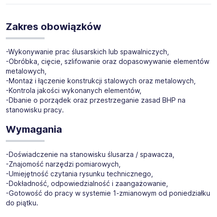
Do nowo powstającej firmy poszukujemy osób
zainteresowanych stanowiskiem:
Ślusarz / Spawacz
Zakres obowiązków
(k/m)
Lokalizacja:
Biała Rawska
(dojazd we własnym zakresie)
-Wykonywanie prac ślusarskich lub spawalniczych,
-Obróbka, cięcie, szlifowanie oraz dopasowywanie elementów
metalowych,
-Montaż i łączenie konstrukcji stalowych oraz metalowych,
-Kontrola jakości wykonanych elementów,
-Dbanie o porządek oraz przestrzeganie zasad BHP na
stanowisku pracy.
Wymagania
-Doświadczenie na stanowisku ślusarza / spawacza,
-Znajomość narzędzi pomiarowych,
-Umiejętność czytania rysunku technicznego,
-Dokładność, odpowiedzialność i zaangażowanie,
-Gotowość do pracy w systemie 1-zmianowym od poniedziałku
do piątku.