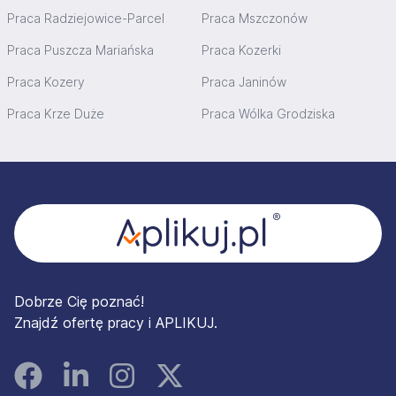
Praca Radziejowice-Parcel
Praca Mszczonów
Praca Puszcza Mariańska
Praca Kozerki
Praca Kozery
Praca Janinów
Praca Krze Duże
Praca Wólka Grodziska
Stopka
Dobrze Cię poznać!
Znajdź ofertę pracy i APLIKUJ.
Facebook
Linked In
Instagram
Instagram