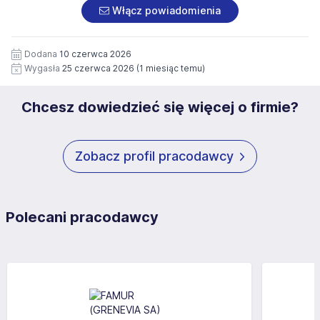
załączonych dokumentach aplikacyjnych (w tym
pod numerem 33 816 64 09 lub pisemnie na adres
Włącz powiadomienia
wizerunku), na potrzeby przyszłych rekrutacji przez okres
siedziby administratora.
12 miesięcy. Zgoda jest dobrowolna i może być w każdym
Pełną treść Klauzuli znajdzie Pan/Pani pod adresem:
czasie wycofana.
Dodana
10 czerwca 2026
https://www.workprofit.pl/klauzula-informacyjna.html
Wygasła
25 czerwca 2026
(1 miesiąc temu)
Chcesz dowiedzieć się więcej o firmie?
Zobacz profil pracodawcy
Polecani pracodawcy