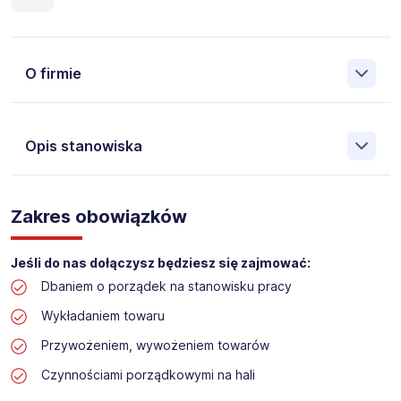
O firmie
Opis stanowiska
Założona w 2001 Agencja Pracy Tymczasowej, Agencja
Pośrednictwa Pracy i Doradztwa Personalnego Work &
Zakres obowiązków
Profit jest obecnie jedną z największych niezależnych
polskich agencji zatrudnienia. W ciągu wielu lat naszej
działalności daliśmy pracę przeszło 50 000 pracowników
Jeśli do nas dołączysz będziesz się zajmować:
w całym kraju. Skutecznie znajdujemy pracowników dla
Dbaniem o porządek na stanowisku pracy
największych firm, jak również małych rodzinnych
przedsiębiorstw w Polsce. Agencja jest wpisana pod nr
Wykładaniem towaru
396 w Krajowym Rejestrze Agencji Zatrudnienia.
Przywożeniem, wywożeniem towarów
Obecnie dla naszego Klienta, poszukujemy osób na
Czynnościami porządkowymi na hali
stanowisko: