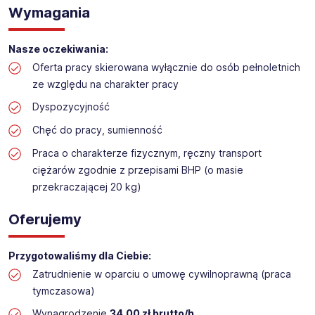
Praca na hali w sklepie budowlanym
Wymagania
Lokalizacja: Swarzędz
Nasze oczekiwania:
Oferta pracy skierowana wyłącznie do osób pełnoletnich
ze względu na charakter pracy
Dyspozycyjność
Chęć do pracy, sumienność
Praca o charakterze fizycznym, ręczny transport
ciężarów zgodnie z przepisami BHP (o masie
przekraczającej 20 kg)
Oferujemy
Przygotowaliśmy dla Ciebie:
Zatrudnienie w oparciu o umowę cywilnoprawną (praca
tymczasowa)
Wynagrodzenie
34,00 zł brutto/h