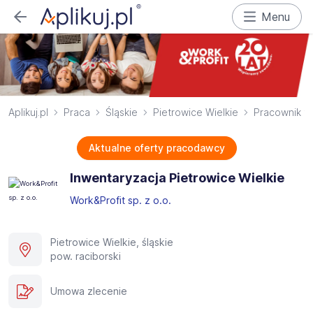
Menu
Aplikuj.pl
Praca
Śląskie
Pietrowice Wielkie
Pracownik fi
Aktualne oferty pracodawcy
Inwentaryzacja Pietrowice Wielkie
Work&Profit sp. z o.o.
Pietrowice Wielkie, śląskie
pow. raciborski
Umowa zlecenie