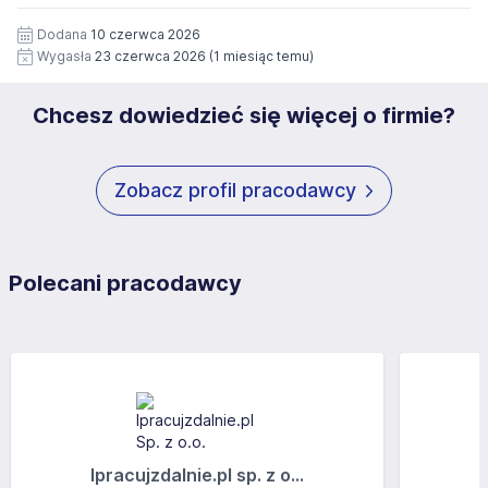
12 miesięcy. Zgoda jest dobrowolna i może być w każdym
Pełną treść Klauzuli znajdzie Pan/Pani pod adresem:
czasie wycofana.
Dodana
10 czerwca 2026
https://www.workprofit.pl/klauzula-informacyjna.html
Wygasła
23 czerwca 2026
(1 miesiąc temu)
Chcesz dowiedzieć się więcej o firmie?
Zobacz profil pracodawcy
Polecani pracodawcy
Ipracujzdalnie.pl sp. z o...