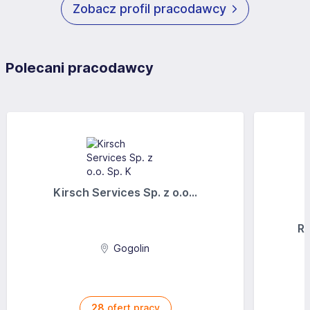
Zobacz profil pracodawcy
Polecani pracodawcy
Kirsch Services Sp. z o.o...
Ra
Gogolin
28
ofert pracy