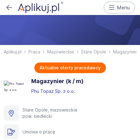
Menu
Aplikuj.pl
Praca
Mazowieckie
Stare Opole
Magazynier
Aktualne oferty pracodawcy
Magazynier (k / m)
Phu Topaz Sp. z o.o.
Stare Opole, mazowieckie
pow. siedlecki
Umowa o pracę