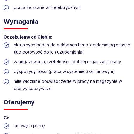
deweloperskie. Dysponujemy również Zakładem rozbioru
praca ze skanerami elektrycznymi
drobiu, ciastkarnią NATALIA I SZYMON oraz Piekarnią
Sokołowską.
Wymagania
Misją naszej firmy jest być bliżej naszych Klientów -
oferując Im dobrą cenę, jakość i wygodę zakupów.
Aktualnie do swojego
Centrum
Oczekujemy od Ciebie:
Logistycznego Produktów Świeżych
aktualnych badań do celów sanitarno-epidemiologicznych
w Starym Opolu (k. Siedlec) ; ul.
(lub gotowość do ich uzupełnienia)​
Warszawska 55 -
poszukujemy
zaangażowania, rzetelności i dobrej organizacji pracy​
pracownika na stanowisko
-
dyspozycyjności (praca w systemie 3-zmianowym)​​
Magazynier k / m)
mile widziane doświadczenie w pracy na magazynie w
branży spożywczej
Oferujemy
Ci:
umowę o pracę