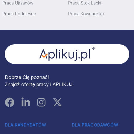
Praca Ujrzanów
Praca Stok Lacki
Praca Podnieśno
Praca Kownaciska
Stopka
Dobrze Cię poznać!
Znajdź ofertę pracy i APLIKUJ.
Facebook
Linked In
Instagram
Instagram
DLA KANDYDATÓW
DLA PRACODAWCÓW