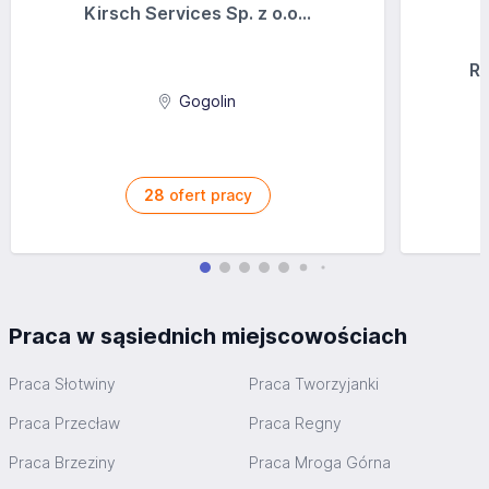
Kirsch Services Sp. z o.o...
Ra
Gogolin
28
ofert pracy
Praca w sąsiednich miejscowościach
Praca Słotwiny
Praca Tworzyjanki
Praca Przecław
Praca Regny
Praca Brzeziny
Praca Mroga Górna