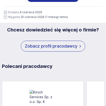
wizerunku), na potrzeby przyszłych rekrutacji przez okres
siedziby administratora.
12 miesięcy. Zgoda jest dobrowolna i może być w każdym
Pełną treść Klauzuli znajdzie Pan/Pani pod adresem:
czasie wycofana.
Dodana
9 czerwca 2026
https://www.workprofit.pl/klauzula-informacyjna.html
Wygasła
25 czerwca 2026
(1 miesiąc temu)
Chcesz dowiedzieć się więcej o firmie?
Zobacz profil pracodawcy
Polecani pracodawcy