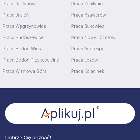
Praca Justynów
Praca Zamłynie
Praca Jasień
Praca Ksawerów
Praca Węgrzynowice
Praca Bukowiec
Praca Budziszewice
Praca Nowy Józefów
Praca Bedoń-Wieś
Praca Andrespol
Praca Bedoń Przykościelny
Praca Jeżów
Praca Wiśniowa Góra
Praca Kołacinek
Stopka
Dobrze Cię poznać!