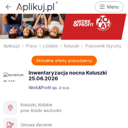
Menu
Aplikuj.pl
Praca
Łódzkie
Koluszki
Pracownik fizyczny
Aktualne oferty pracodawcy
Inwentaryzacja nocna Koluszki
25.06.2026​
Work&Profit sp. z o.o.
Koluszki, łódzkie
pow. łódzki wschodni
Umowa zlecenie