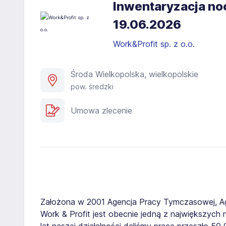
Inwentaryzacja no
19.06.2026​
Work&Profit sp. z o.o.
Środa Wielkopolska, wielkopolskie
pow. średzki
Umowa zlecenie
Założona w 2001 Agencja Pracy Tymczasowej, A
Work & Profit jest obecnie jedną z największych n
lat naszej działalności daliśmy pracę przeszło 5