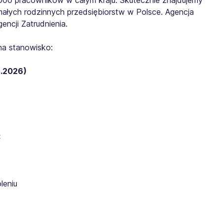
małych rodzinnych przedsiębiorstw w Polsce. Agencja
ncji Zatrudnienia.
na stanowisko:
2026)​​
:
leniu