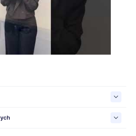
zanie przez Work&Profit Sp. z o.o., ul. 11 Listopada 60-62,
wych
 zgłoszeniu rekrutacyjnym w celu prowadzenia rekrutacji
asie możesz cofnąć zgodę, kontaktując się z nami pod
bowych przez Work & Profit Agencja Pracy Tymczasowej