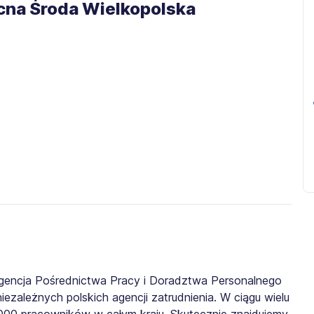
cna Środa Wielkopolska
gencja Pośrednictwa Pracy i Doradztwa Personalnego
iezależnych polskich agencji zatrudnienia. W ciągu wielu
0 000 pracowników w całym kraju. Skutecznie znajdujemy