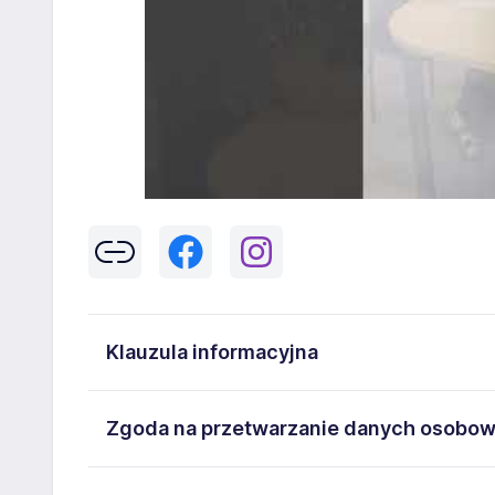
Klauzula informacyjna
Klikając w przycisk „Wyślij” zgadzasz się na przetwar
Zgoda na przetwarzanie danych osobo
43-300 Bielsko-Biała danych osobowych zawartych w
na stanowisko wskazane w ogłoszeniu. W każdym cz
Wyrażam zgodę na przetwarzanie moich danych oso