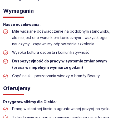
Obsługa kasy i dokładanie towaru w drogerii
Lokalizacja:
Kryspinów
Wymagania
Nasze oczekiwania:
Mile widziane doświadczenie na podobnym stanowisku,
ale nie jest ono warunkiem koniecznym - wszystkiego
nauczymy i zapewnimy odpowiednie szkolenia
Wysoka kultura osobista i komunikatywność
Dyspozycyjność do pracy w systemie zmianowym
(praca w niepełnym wymiarze godzin)
Chęć nauki i poszerzania wiedzy o branży Beauty
Oferujemy
Przygotowaliśmy dla Ciebie:
Pracę w stabilnej firmie o ugruntowanej pozycji na rynku
Zatrudnienie w oparciu o umowę cywilnoprawną (praca