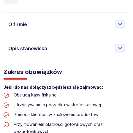
O firmie
Opis stanowiska
Założona w 2001 Agencja Pracy Tymczasowej, Agencja
Pośrednictwa Pracy i Doradztwa Personalnego Work &
Zakres obowiązków
Profit jest obecnie jedną z największych niezależnych
polskich agencji zatrudnienia. W ciągu wielu lat naszej
działalności daliśmy pracę przeszło 50 000 pracowników
Jeśli do nas dołączysz będziesz się zajmować:
w całym kraju. Skutecznie znajdujemy pracowników dla
Obsługą kasy fiskalnej
największych firm, jak również małych rodzinnych
przedsiębiorstw w Polsce. Agencja jest wpisana pod nr
Utrzymywaniem porządku w strefie kasowej
396 w Krajowym Rejestrze Agencji Zatrudnienia.
Pomocą klientom w znalezieniu produktów
Obecnie dla naszego Klienta, poszukujemy osób na
Przyjmowaniem płatności gotówkowych oraz
stanowisko:
bezgotówkowych