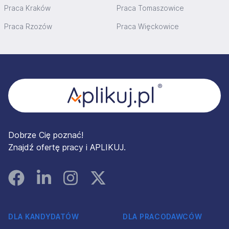
Praca Kraków
Praca Tomaszowice
Praca Rzozów
Praca Więckowice
Stopka
Dobrze Cię poznać!
Znajdź ofertę pracy i APLIKUJ.
Facebook
Linked In
Instagram
Instagram
DLA KANDYDATÓW
DLA PRACODAWCÓW