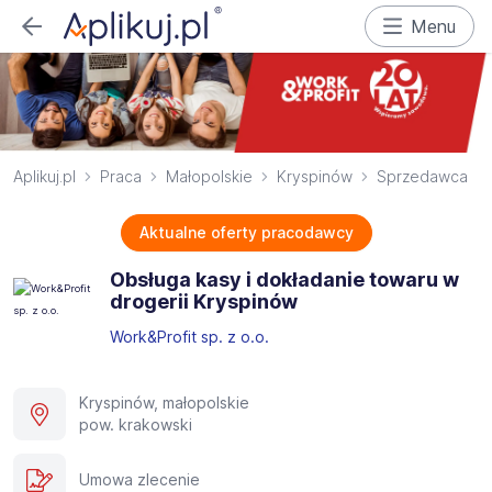
Menu
Aplikuj.pl
Praca
Małopolskie
Kryspinów
Sprzedawca
Aktualne oferty pracodawcy
Obsługa kasy i dokładanie towaru w
drogerii Kryspinów
Work&Profit sp. z o.o.
Kryspinów, małopolskie
pow. krakowski
Umowa zlecenie