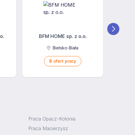
o.
BFM HOME sp. z o.o.
FAMU
Bielsko-Biała
Kat
8
ofert pracy
Praca Opacz-Kolonia
Praca Macierzysz