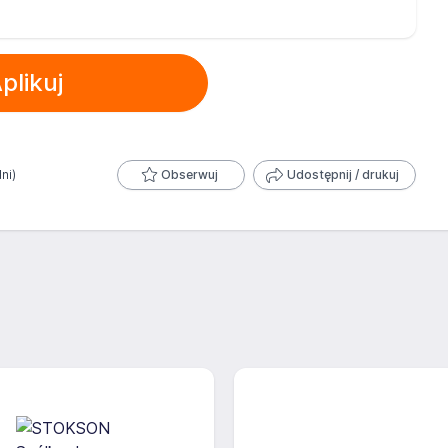
plikuj
dni)
Obserwuj
Udostępnij / drukuj