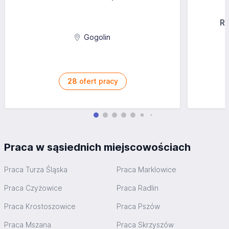
Ra
Gogolin
28
ofert pracy
Praca w sąsiednich miejscowościach
Praca Turza Śląska
Praca Marklowice
Praca Czyżowice
Praca Radlin
Praca Krostoszowice
Praca Pszów
Praca Mszana
Praca Skrzyszów