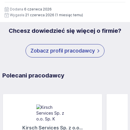
12 miesięcy. Zgoda jest dobrowolna i może być w każdym
Pełną treść Klauzuli znajdzie Pan/Pani pod adresem:
czasie wycofana.
Dodana
6 czerwca 2026
https://www.workprofit.pl/klauzula-informacyjna.html
Wygasła
21 czerwca 2026
(1 miesiąc temu)
Chcesz dowiedzieć się więcej o firmie?
Zobacz profil pracodawcy
Polecani pracodawcy
Kirsch Services Sp. z o.o...