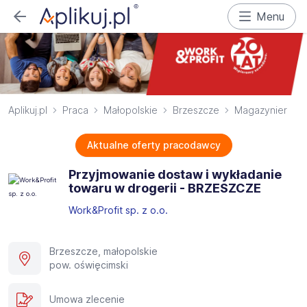
Menu
Aplikuj.pl
Praca
Małopolskie
Brzeszcze
Magazynier
Aktualne oferty pracodawcy
Przyjmowanie dostaw i wykładanie
towaru w drogerii - BRZESZCZE
Work&Profit sp. z o.o.
Brzeszcze, małopolskie
pow. oświęcimski
Umowa zlecenie