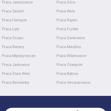
Praca Jawiszowice
Praca Góra
Praca Skidziń
Praca Wola
Praca Harmęże
Praca Rajsko
Praca Łęki
Praca Frydek
Praca Grojec
Praca Dankowice
Praca Bielany
Praca Miedźna
Praca Międzyrzecze
Praca Wilamowice
Praca Jankowice
Praca Oświęcim
Praca Stara Wieś
Praca Babice
Praca Bestwinka
Praca Hecznarowice
Stopka