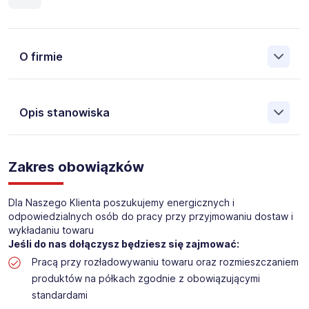
O firmie
Opis stanowiska
Założona w 2001 Agencja Pracy Tymczasowej, Agencja
Pośrednictwa Pracy i Doradztwa Personalnego Work &
Zakres obowiązków
Profit jest obecnie jedną z największych niezależnych
polskich agencji zatrudnienia. W ciągu wielu lat naszej
działalności daliśmy pracę przeszło 50 000 pracowników
Dla Naszego Klienta poszukujemy energicznych i
w całym kraju. Skutecznie znajdujemy pracowników dla
odpowiedzialnych osób do pracy przy przyjmowaniu dostaw i
największych firm, jak również małych rodzinnych
wykładaniu towaru
przedsiębiorstw w Polsce. Agencja jest wpisana pod nr
Jeśli do nas dołączysz będziesz się zajmować:
396 w Krajowym Rejestrze Agencji Zatrudnienia.
Pracą przy rozładowywaniu towaru oraz rozmieszczaniem
produktów na półkach zgodnie z obowiązującymi
Obecnie dla naszego Klienta, poszukujemy osób na
standardami
stanowisko: