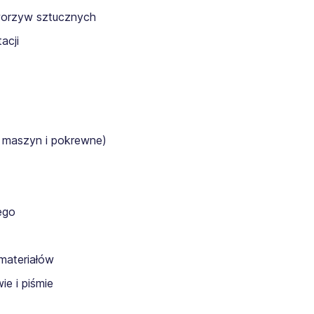
worzyw sztucznych
acji
 maszyn i pokrewne)
ego
materiałów
e i piśmie