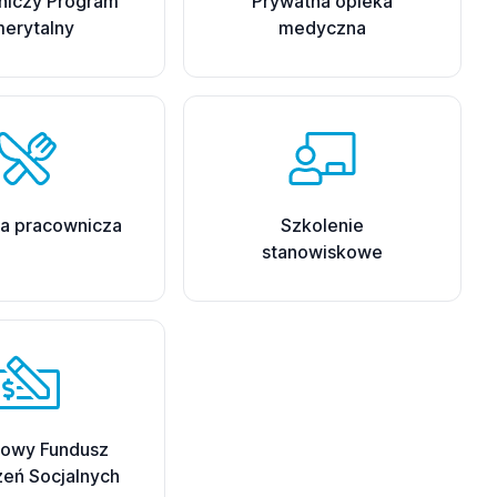
niczy Program
Prywatna opieka
erytalny
medyczna
a pracownicza
Szkolenie
stanowiskowe
dowy Fundusz
eń Socjalnych