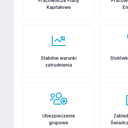
Pracownicze Plany
Pracow
Kapitałowe
Em
Stabilne warunki
Stołówk
zatrudnienia
Ubezpieczenie
Zakła
grupowe
Świadcz