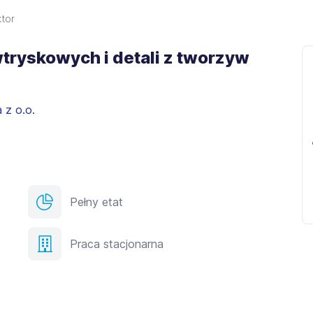
ktor
tryskowych i detali z tworzyw
 z o.o.
Pełny etat
Praca stacjonarna