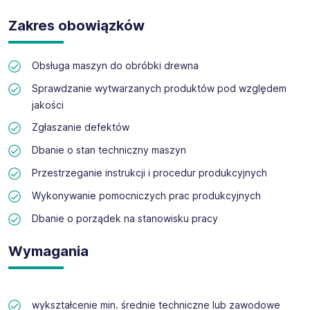
LAMINTEX SP. Z O.O. - producent materiałów dla
branży meblarskiej i budowlanej, działający na rynku
Zakres obowiązków
międzynarodowym, poszukuje do pracy na stanowisko
OPERATOR MASZYN I URZĄDZEŃ - PRACOWNIK
Obsługa maszyn do obróbki drewna
PRODUKCJI (K/M)
Sprawdzanie wytwarzanych produktów pod względem
jakości
Zgłaszanie defektów
Dbanie o stan techniczny maszyn
Przestrzeganie instrukcji i procedur produkcyjnych
Wykonywanie pomocniczych prac produkcyjnych
Dbanie o porządek na stanowisku pracy
Wymagania
wykształcenie min. średnie techniczne lub zawodowe