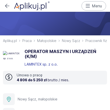
Menu
Aplikuj.pl
Praca
Małopolskie
Nowy Sącz
Pracownik fizy
OPERATOR MASZYN I URZĄDZEŃ
(K/M)
LAMINTEX sp. z o.o.
Umowa o pracę
4 806 do 5 250 zł
brutto / mies.
Nowy Sącz, małopolskie