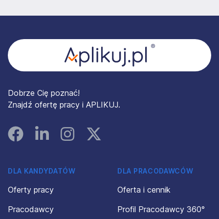
Stopka
Dobrze Cię poznać!
Znajdź ofertę pracy i APLIKUJ.
Facebook
Linked In
Instagram
Instagram
DLA KANDYDATÓW
DLA PRACODAWCÓW
Oferty pracy
Oferta i cennik
Pracodawcy
Profil Pracodawcy 360°