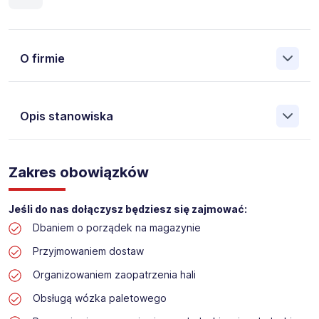
O firmie
Opis stanowiska
Założona w 2001 Agencja Pracy Tymczasowej, Agencja
Pośrednictwa Pracy i Doradztwa Personalnego Work &
Zakres obowiązków
Profit jest obecnie jedną z największych niezależnych
polskich agencji zatrudnienia. W ciągu wielu lat naszej
działalności daliśmy pracę przeszło 50 000 pracowników
Jeśli do nas dołączysz będziesz się zajmować:
w całym kraju. Skutecznie znajdujemy pracowników dla
Dbaniem o porządek na magazynie
największych firm, jak również małych rodzinnych
przedsiębiorstw w Polsce. Agencja jest wpisana pod nr
Przyjmowaniem dostaw
396 w Krajowym Rejestrze Agencji Zatrudnienia.
Organizowaniem zaopatrzenia hali
Obecnie dla naszego Klienta, poszukujemy osób na
Obsługą wózka paletowego
stanowisko: