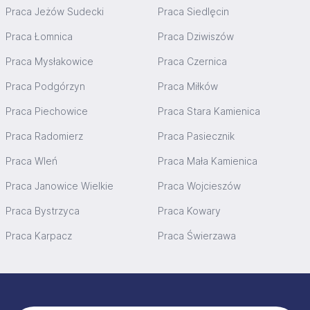
Praca Jeżów Sudecki
Praca Siedlęcin
Praca Łomnica
Praca Dziwiszów
Praca Mysłakowice
Praca Czernica
Praca Podgórzyn
Praca Miłków
Praca Piechowice
Praca Stara Kamienica
Praca Radomierz
Praca Pasiecznik
Praca Wleń
Praca Mała Kamienica
Praca Janowice Wielkie
Praca Wojcieszów
Praca Bystrzyca
Praca Kowary
Praca Karpacz
Praca Świerzawa
Stopka