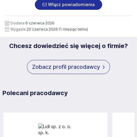
załączonych dokumentach aplikacyjnych (w tym
pod numerem 33 816 64 09 lub pisemnie na adres
Włącz powiadomienia
wizerunku), na potrzeby przyszłych rekrutacji przez okres
siedziby administratora.
12 miesięcy. Zgoda jest dobrowolna i może być w każdym
Pełną treść Klauzuli znajdzie Pan/Pani pod adresem:
czasie wycofana.
Dodana
6 czerwca 2026
https://www.workprofit.pl/klauzula-informacyjna.html
Wygasła
20 czerwca 2026
(1 miesiąc temu)
Chcesz dowiedzieć się więcej o firmie?
Zobacz profil pracodawcy
Polecani pracodawcy