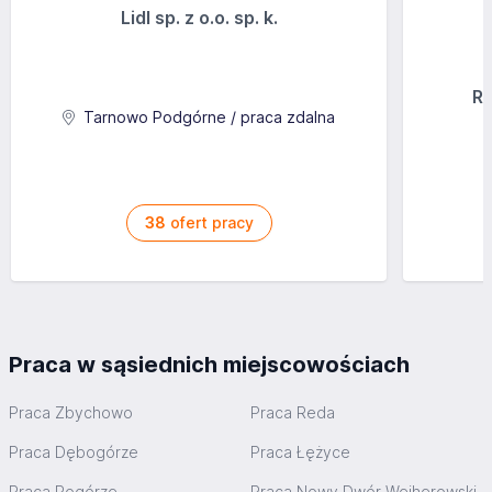
Lidl sp. z o.o. sp. k.
Ra
Tarnowo Podgórne / praca zdalna
38
ofert pracy
Praca w sąsiednich miejscowościach
Praca Zbychowo
Praca Reda
Praca Dębogórze
Praca Łężyce
Praca Pogórze
Praca Nowy Dwór Wejherowski