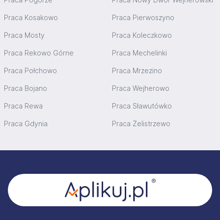
Praca Kosakowo
Praca Pierwoszyno
Praca Mosty
Praca Koleczkowo
Praca Rekowo Górne
Praca Mechelinki
Praca Połchowo
Praca Mrzezino
Praca Bojano
Praca Wejherowo
Praca Rewa
Praca Sławutówko
Praca Gdynia
Praca Żelistrzewo
Stopka