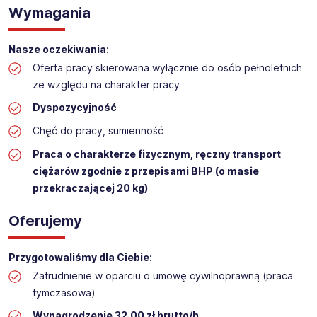
Wymagania
Praca na hali w sklepie budowlanym
Lokalizacja: Rumia
Nasze oczekiwania:
Oferta pracy skierowana wyłącznie do osób pełnoletnich
ze względu na charakter pracy
Dyspozycyjność
Chęć do pracy, sumienność
Praca o charakterze fizycznym, ręczny transport
ciężarów zgodnie z przepisami BHP (o masie
przekraczającej 20 kg)
Oferujemy
Przygotowaliśmy dla Ciebie:
Zatrudnienie w oparciu o umowę cywilnoprawną (praca
tymczasowa)
Wynagrodzenie 32,00 zł brutto/h