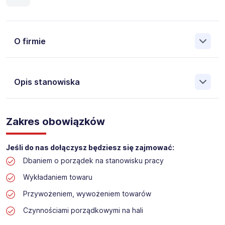
O firmie
Opis stanowiska
Założona w 2001 Agencja Pracy Tymczasowej, Agencja
Pośrednictwa Pracy i Doradztwa Personalnego Work &
Zakres obowiązków
Profit jest obecnie jedną z największych niezależnych
polskich agencji zatrudnienia. W ciągu wielu lat naszej
działalności daliśmy pracę przeszło 50 000 pracowników
Jeśli do nas dołączysz będziesz się zajmować:
w całym kraju. Skutecznie znajdujemy pracowników dla
Dbaniem o porządek na stanowisku pracy
największych firm, jak również małych rodzinnych
przedsiębiorstw w Polsce. Agencja jest wpisana pod nr
Wykładaniem towaru
396 w Krajowym Rejestrze Agencji Zatrudnienia.
Przywożeniem, wywożeniem towarów
Czynnościami porządkowymi na hali
Obecnie dla naszego Klienta, poszukujemy osób na
stanowisko: