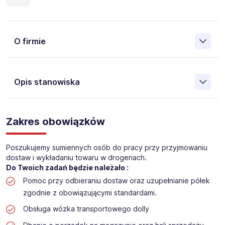
O firmie
Opis stanowiska
Założona w 2001 Agencja Pracy Tymczasowej, Agencja
Pośrednictwa Pracy i Doradztwa Personalnego Work &
Zakres obowiązków
Profit jest obecnie jedną z największych niezależnych
polskich agencji zatrudnienia. W ciągu wielu lat naszej
działalności daliśmy pracę przeszło 50 000 pracowników
Poszukujemy sumiennych osób do pracy przy przyjmowaniu
w całym kraju. Skutecznie znajdujemy pracowników dla
dostaw i wykładaniu towaru w drogeriach.
największych firm, jak również małych rodzinnych
Do Twoich zadań będzie należało :
przedsiębiorstw w Polsce. Agencja jest wpisana pod nr
Pomoc przy odbieraniu dostaw oraz uzupełnianie półek
396 w Krajowym Rejestrze Agencji Zatrudnienia.
zgodnie z obowiązującymi standardami.
Obecnie dla naszego Klienta, poszukujemy osób na
Obsługa wózka transportowego dolly
stanowisko: