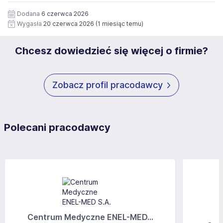
12 miesięcy. Zgoda jest dobrowolna i może być w każdym
Pełną treść Klauzuli znajdzie Pan/Pani pod adresem:
czasie wycofana.
Dodana
6 czerwca 2026
https://www.workprofit.pl/klauzula-informacyjna.html
Wygasła
20 czerwca 2026
(1 miesiąc temu)
Chcesz dowiedzieć się więcej o firmie?
Zobacz profil pracodawcy
Polecani pracodawcy
Centrum Medyczne ENEL-MED...