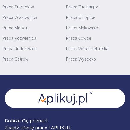
Praca Surochów
Praca Tuczempy
Praca Wiązownica
Praca Chłopice
Praca Mirocin
Praca Makowisko
Praca Roźwienica
Praca Łowce
Praca Rudołowice
Praca Wólka Pełkińska
Praca Ostrów
Praca Wysocko
Stopka
Dobrze Cię poznać!
Znajdź ofertę pracy i APLIKUJ.