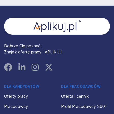
Stopka
Dobrze Cię poznać!
Znajdź ofertę pracy i APLIKUJ.
Facebook
Linked In
Instagram
Instagram
DLA KANDYDATÓW
DLA PRACODAWCÓW
Oferty pracy
Oferta i cennik
Pracodawcy
Profil Pracodawcy 360°