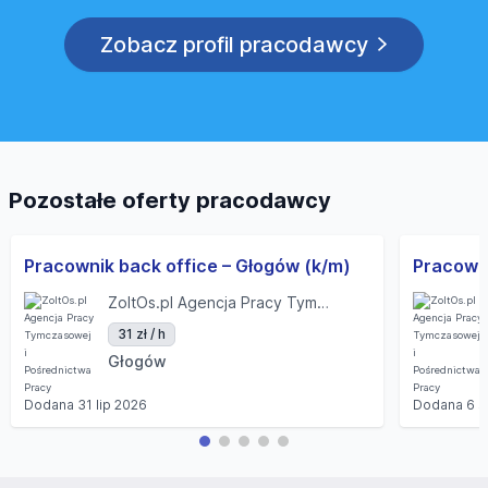
Zobacz profil pracodawcy
Pozostałe oferty pracodawcy
Pracownik back office – Głogów (k/m)
Pracowni
ZoltOs.pl Agencja Pracy Tymczasowej i Pośrednictwa Pracy
31 zł / h
Głogów
Dodana
31 lip 2026
Dodana
6 s