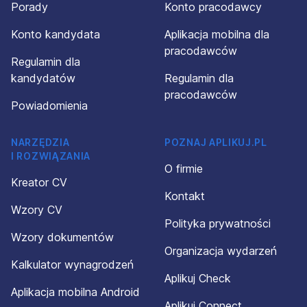
Porady
Konto pracodawcy
Konto kandydata
Aplikacja mobilna dla
pracodawców
Regulamin dla
kandydatów
Regulamin dla
pracodawców
Powiadomienia
NARZĘDZIA
POZNAJ APLIKUJ.PL
I ROZWIĄZANIA
O firmie
Kreator CV
Kontakt
Wzory CV
Polityka prywatności
Wzory dokumentów
Organizacja wydarzeń
Kalkulator wynagrodzeń
Aplikuj Check
Aplikacja mobilna Android
Aplikuj Connect