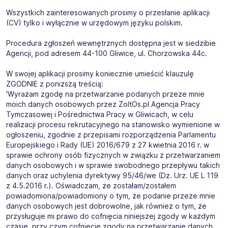
Wszystkich zainteresowanych prosimy o przesłanie aplikacji
(CV) tylko i wyłącznie w urzędowym języku polskim.
Procedura zgłoszeń wewnętrznych dostępna jest w siedzibie
Agencji, pod adresem 44-100 Gliwice, ul. Chorzowska 44c.
W swojej aplikacji prosimy koniecznie umieścić klauzulę
ZGODNIE z poniższą treścią:
'Wyrażam zgodę na przetwarzanie podanych przeze mnie
moich danych osobowych przez ZoltOs.pl Agencja Pracy
Tymczasowej i Pośrednictwa Pracy w Gliwicach, w celu
realizacji procesu rekrutacyjnego na stanowisko wymienione w
ogłoszeniu, zgodnie z przepisami rozporządzenia Parlamentu
Europejskiego i Rady (UE) 2016/679 z 27 kwietnia 2016 r. w
sprawie ochrony osób fizycznych w związku z przetwarzaniem
danych osobowych i w sprawie swobodnego przepływu takich
danych oraz uchylenia dyrektywy 95/46/we (Dz. Urz. UE L 119
z 4.5.2016 r.). Oświadczam, że zostałam/zostałem
powiadomiona/powiadomiony o tym, że podanie przeze mnie
danych osobowych jest dobrowolne, jak również o tym, że
przysługuje mi prawo do cofnięcia niniejszej zgody w każdym
czasie, przy czym cofnięcie zgody na przetwarzanie danych