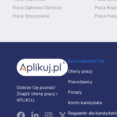
Praca Dąbrowa Górnicza
Praca Rogo
Praca Strzyżowice
Praca Psar
Stopka
DLA KANDYDATÓW
Oferty pracy
Pracodawcy
Dobrze Cię poznać!
Porady
Znajdź ofertę pracy i
APLIKUJ.
Konto kandydata
Regulamin dla kandydat
Facebook
Linked In
Instagram
Instagram