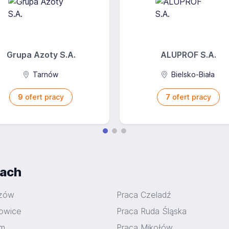
Grupa Azoty S.A.
ALUPROF S.A.
Tarnów
Bielsko-Biała
9
ofert pracy
7
ofert pracy
iach
rzów
Praca Czeladź
owice
Praca Ruda Śląska
om
Praca Mikołów