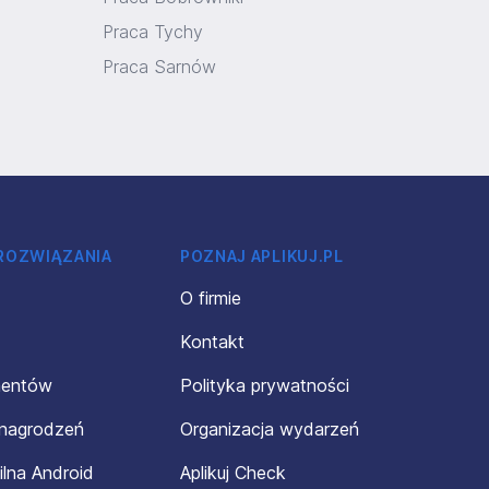
Praca Tychy
Praca Sarnów
 ROZWIĄZANIA
POZNAJ APLIKUJ.PL
O firmie
Kontakt
mentów
Polityka prywatności
ynagrodzeń
Organizacja wydarzeń
ilna Android
Aplikuj Check