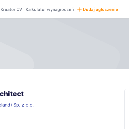
Kreator CV
Kalkulator wynagrodzeń
Dodaj ogłoszenie
chitect
oland) Sp. z o.o.