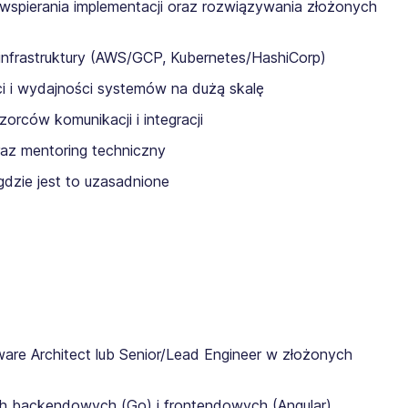
 wspierania implementacji oraz rozwiązywania złożonych
i infrastruktury (AWS/GCP, Kubernetes/HashiCorp)
 i wydajności systemów na dużą skalę
orców komunikacji i integracji
raz mentoring techniczny
gdzie jest to uzasadnione
e Architect lub Senior/Lead Engineer w złożonych
ch backendowych (Go) i frontendowych (Angular)