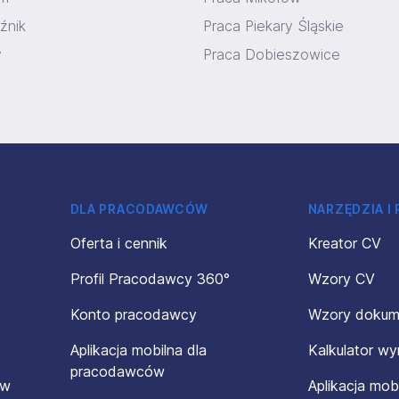
źnik
Praca Piekary Śląskie
y
Praca Dobieszowice
DLA PRACODAWCÓW
NARZĘDZIA I
Oferta i cennik
Kreator CV
Profil Pracodawcy 360°
Wzory CV
Konto pracodawcy
Wzory doku
Aplikacja mobilna dla
Kalkulator w
pracodawców
ów
Aplikacja mob