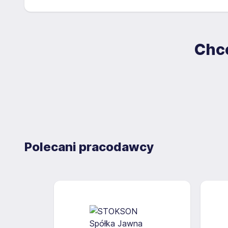
dokumentach aplikacyjnych (w tym wizerunku), na po
Zgoda jest dobrowolna i może być w każdym czasie
Chce
Polecani pracodawcy