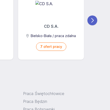
CD S.A.
Ba
Bielsko-Biała / praca zdalna
7
ofert pracy
Praca Świętochłowice
Praca Będzin
Praca Bobrowniki