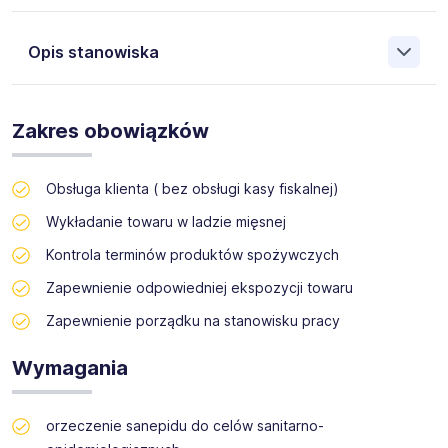
Opis stanowiska
Firma GOLDEN SERWIS wpisana do rejestru agencji
zatrudnienia pod numerem KRAZ: 21045, zajmująca się
Zakres obowiązków
profesjonalnym wsparciem sprzedaży poszukuje obecnie
dla swojego klienta osoby na Stanowisko Pracownik lady
mięsnej.
Obsługa klienta ( bez obsługi kasy fiskalnej)
UL. Czekoladowa
Wykładanie towaru w ladzie mięsnej
Kontrola terminów produktów spożywczych
Zapewnienie odpowiedniej ekspozycji towaru
Zapewnienie porządku na stanowisku pracy
Wymagania
orzeczenie sanepidu do celów sanitarno-