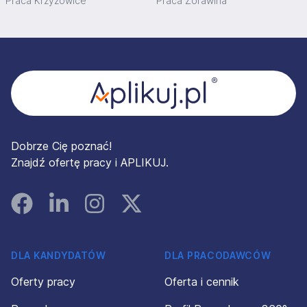
Praca Krzyżowice
Praca Żórawina
Stopka
Dobrze Cię poznać!
Znajdź ofertę pracy i APLIKUJ.
Facebook
Linked In
Instagram
Instagram
DLA KANDYDATÓW
DLA PRACODAWCÓW
Oferty pracy
Oferta i cennik