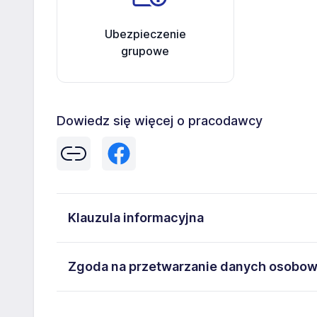
Ubezpieczenie
grupowe
Dowiedz się więcej o pracodawcy
Klauzula informacyjna
Administratorem danych osobowych jest P.H.U TOPA
Zgoda na przetwarzanie danych osobo
8B, NIP: 8230003673. Moje dane osobowe przetwarza
przysługują mi następujące prawa: prawo żądania d
Wyrażam zgodę na przetwarzanie moich danych os
prawo do usunięcia danych, prawo do ograniczenia 