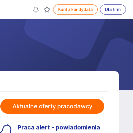
Konto kandydata
Dla firm
Aktualne oferty pracodawcy
Praca alert - powiadomienia