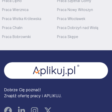
Praca Lipno
Praca Szpetal Górny
Praca Wierznica
Praca Nowy Witoszyn
Praca Wistka Królewska
Praca Włocławek
Praca Chalin
Praca Dobrzyń nad Wisłą
Praca Bobrowniki
Praca Skępe
Stopka
Dobrze Cię poznać!
Znajdź ofertę pracy i APLIKUJ.
Facebook
Linked In
Instagram
Instagram