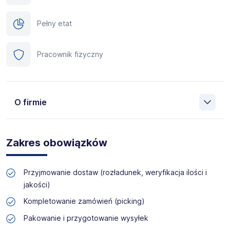
Pełny etat
Pracownik fizyczny
O firmie
Manpower (Agencja zatrudnienia nr 412) to globalna firma
o ponad 70-letnim doświadczeniu, działająca w 82
Zakres obowiązków
krajach. Na polskim rynku jesteśmy od 2001 roku i obecnie
posiadamy prawie 35 oddziałów w całym kraju. Naszym
celem jest otwieranie przed kandydatami nowych
Przyjmowanie dostaw (rozładunek, weryfikacja ilości i
możliwości, pomoc w znalezieniu pracy odpowiadającej
jakości)
ich kwalifikacjom i doświadczeniu. Więcej informacji na
temat Manpower znajduje się na www.manpower.pl
Kompletowanie zamówień (picking)
Pakowanie i przygotowanie wysyłek
Skontaktuj się z nami - to nic nie kosztuje, możesz za to