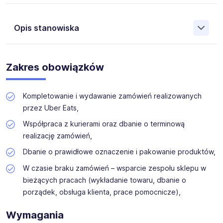
Współpracujemy z największymi firmami w Polsce, które
chcą wspierać zawodowo i zatrudniać razem z nami osoby
Opis stanowiska
niepełnosprawne na różnych stanowiskach. Zatrudnianie
osób z niepełnosprawnościami oraz promowanie ich
aktywizacji zawodowej to nasz priorytet, który z
Dla naszego klienta, w ramach aktywizacji zawodowej,
powodzeniem realizujemy od wielu lat.
poszukujemy kandydatów z orzeczeniem o
Zakres obowiązków
niepełnosprawności, na stanowisko
Pracownik
Kompletacji Zamówień
(K,M) Góra Kalwaria
Kompletowanie i wydawanie zamówień realizowanych
przez Uber Eats,
Współpraca z kurierami oraz dbanie o terminową
realizację zamówień,
Dbanie o prawidłowe oznaczenie i pakowanie produktów,
W czasie braku zamówień – wsparcie zespołu sklepu w
bieżących pracach (wykładanie towaru, dbanie o
porządek, obsługa klienta, prace pomocnicze),
Wymagania