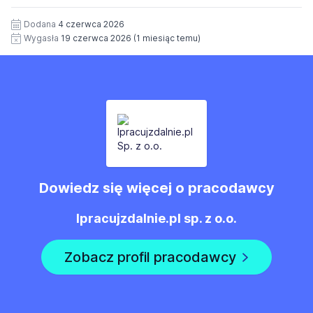
Zgoda jest dobrowolna i może być w każdym czasie
wycofana.
Dodana
4 czerwca 2026
Wygasła
19 czerwca 2026
(1 miesiąc temu)
Dowiedz się więcej o pracodawcy
Ipracujzdalnie.pl sp. z o.o.
Zobacz profil pracodawcy