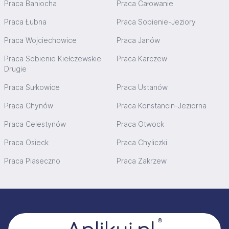
Praca Baniocha
Praca Całowanie
Praca Łubna
Praca Sobienie-Jeziory
Praca Wojciechowice
Praca Janów
Praca Sobienie Kiełczewskie
Praca Karczew
Drugie
Praca Sułkowice
Praca Ustanów
Praca Chynów
Praca Konstancin-Jeziorna
Praca Celestynów
Praca Otwock
Praca Osieck
Praca Chyliczki
Praca Piaseczno
Praca Zakrzew
Stopka