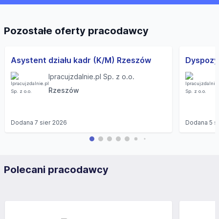
Pozostałe oferty pracodawcy
Asystent działu kadr (K/M) Rzeszów
Ipracujzdalnie.pl Sp. z o.o.
Rzeszów
Dodana
7 sier 2026
Dodana
5 s
Polecani pracodawcy