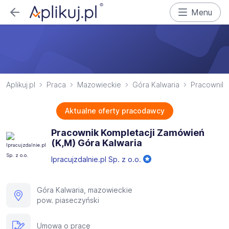
Menu
Aplikuj.pl
Praca
Mazowieckie
Góra Kalwaria
Pracownik 
Aktualne oferty pracodawcy
Pracownik Kompletacji Zamówień
(K,M) Góra Kalwaria
Ipracujzdalnie.pl Sp. z o.o.
Góra Kalwaria, mazowieckie
pow. piaseczyński
Umowa o pracę