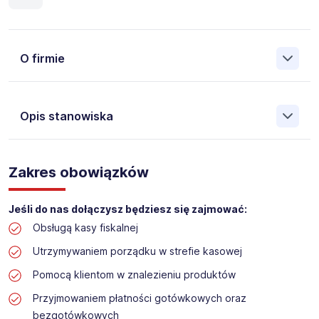
O firmie
Opis stanowiska
Założona w 2001 Agencja Pracy Tymczasowej, Agencja
Pośrednictwa Pracy i Doradztwa Personalnego Work &
Zakres obowiązków
Profit jest obecnie jedną z największych niezależnych
polskich agencji zatrudnienia. W ciągu wielu lat naszej
działalności daliśmy pracę przeszło 50 000 pracowników
Jeśli do nas dołączysz będziesz się zajmować:
w całym kraju. Skutecznie znajdujemy pracowników dla
Obsługą kasy fiskalnej
największych firm, jak również małych rodzinnych
przedsiębiorstw w Polsce. Agencja jest wpisana pod nr
Utrzymywaniem porządku w strefie kasowej
396 w Krajowym Rejestrze Agencji Zatrudnienia.
Pomocą klientom w znalezieniu produktów
Przyjmowaniem płatności gotówkowych oraz
Obecnie dla naszego Klienta, poszukujemy osób na
stanowisko:
bezgotówkowych