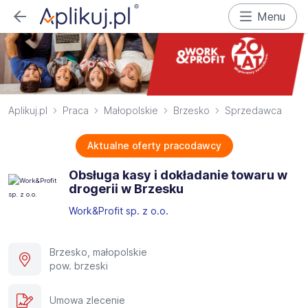
Menu
Aplikuj.pl
Praca
Małopolskie
Brzesko
Sprzedawca
Aktualne oferty pracodawcy
Obsługa kasy i dokładanie towaru w
drogerii w Brzesku
Work&Profit sp. z o.o.
Brzesko, małopolskie
pow. brzeski
Umowa zlecenie