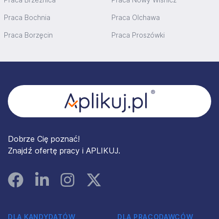
Praca Bochnia
Praca Olchawa
Praca Borzęcin
Praca Proszówki
Stopka
Dobrze Cię poznać!
Znajdź ofertę pracy i APLIKUJ.
Facebook
Linked In
Instagram
Instagram
DLA KANDYDATÓW
DLA PRACODAWCÓW