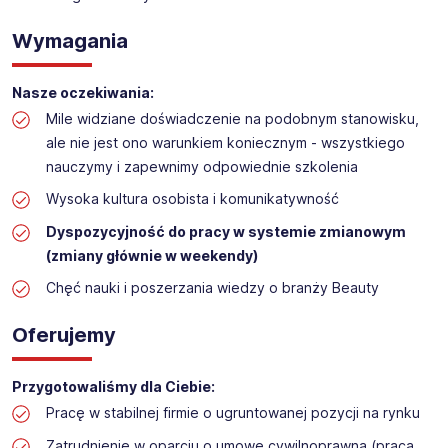
Obsługa kasy i dokładanie towaru w drogerii
Wymagania
Lokalizacja: Brzesko
Nasze oczekiwania:
Mile widziane doświadczenie na podobnym stanowisku,
ale nie jest ono warunkiem koniecznym - wszystkiego
nauczymy i zapewnimy odpowiednie szkolenia
Wysoka kultura osobista i komunikatywność
Dyspozycyjność do pracy w systemie zmianowym
(zmiany głównie w weekendy)
Chęć nauki i poszerzania wiedzy o branży Beauty
Oferujemy
Przygotowaliśmy dla Ciebie:
Pracę w stabilnej firmie o ugruntowanej pozycji na rynku
Zatrudnienie w oparciu o umowę cywilnoprawną (praca