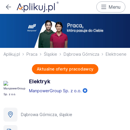
Menu
Aplikuj.pl
Praca
Śląskie
Dąbrowa Górnicza
Elektroener
Aktualne oferty pracodawcy
Elektryk
ManpowerGroup Sp. z o.o.
Dąbrowa Górnicza, śląskie