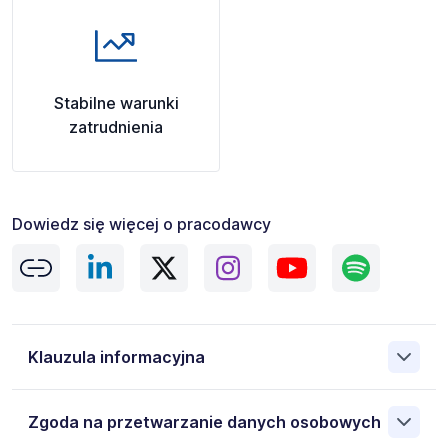
Stabilne warunki
zatrudnienia
Dowiedz się więcej o pracodawcy
Klauzula informacyjna
Administratorem danych osobowych jest ManpowerGroup
Zgoda na przetwarzanie danych osobowych
Sp. z o.o. 00-838 Warszawa ul. Prosta 68, NIP:
5262493733. Moje dane osobowe przetwarzane są w