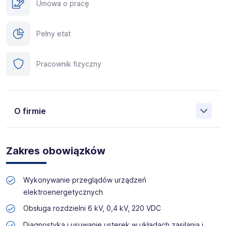
Umowa o pracę
Pełny etat
Pracownik fizyczny
O firmie
Manpower (Agencja zatrudnienia nr 412) to globalna firma
o ponad 70-letnim doświadczeniu, działająca w 82
Zakres obowiązków
krajach. Na polskim rynku jesteśmy od 2001 roku i obecnie
posiadamy prawie 35 oddziałów w całym kraju. Naszym
celem jest otwieranie przed kandydatami nowych
Wykonywanie przeglądów urządzeń
możliwości, pomoc w znalezieniu pracy odpowiadającej
elektroenergetycznych
ich kwalifikacjom i doświadczeniu. Więcej informacji na
temat Manpower znajduje się na www.manpower.pl
Obsługa rozdzielni 6 kV, 0,4 kV, 220 VDC
Diagnostyka i usuwanie usterek w układach zasilania i