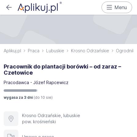
Menu
Aplikuj.pl
Praca
Lubuskie
Krosno Odrzańskie
Ogrodnik
Pracownik do plantacji borówki – od zaraz –
Czetowice
Pracodawca - Józef Rapcewicz
wygasa za 3 dni
(do
10 sie
)
Krosno Odrzańskie, lubuskie
pow. krośnieński
Umowa o pracę