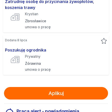
Zatrudnię osobę do przycinania żywopłotów,
koszenia trawy
Krystian
Zbrosławice
umowa o pracę
Dodana 8 lipca
Poszukuję ogrodnika
Prywatny
Żórawina
umowa o pracę
Aplikuj
Praca alert - powiadomienia