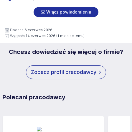
Prywatności Administratora.
danych osobowych zawartych w załączonych
dokumentach aplikacyjnych (w tym wizerunku), na
Włącz powiadomienia
potrzeby przyszłych rekrutacji przez okres 12 miesięcy.
Zgoda jest dobrowolna i może być w każdym czasie
wycofana.
Dodana
6 czerwca 2026
Wygasła
14 czerwca 2026
(1 miesiąc temu)
Chcesz dowiedzieć się więcej o firmie?
Zobacz profil pracodawcy
Polecani pracodawcy