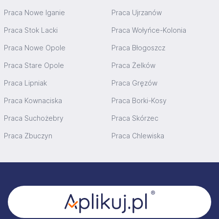
Praca Nowe Iganie
Praca Ujrzanów
Praca Stok Lacki
Praca Wołyńce-Kolonia
Praca Nowe Opole
Praca Błogoszcz
Praca Stare Opole
Praca Żelków
Praca Lipniak
Praca Gręzów
Praca Kownaciska
Praca Borki-Kosy
Praca Suchożebry
Praca Skórzec
Praca Zbuczyn
Praca Chlewiska
Stopka