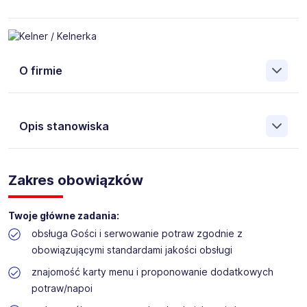
O firmie
Opis stanowiska
Do Hotelu Hetman w Siedlcach (ul. Warszawska 133)
poszukujemy pracowników na stanowisko
- Kelner /
Zakres obowiązków
Kelnerka
Twoje główne zadania:
obsługa Gości i serwowanie potraw zgodnie z
obowiązującymi standardami jakości obsługi
znajomość karty menu i proponowanie dodatkowych
potraw/napoi