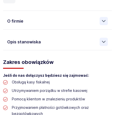
O firmie
Opis stanowiska
Założona w 2001 Agencja Pracy Tymczasowej, Agencja
Pośrednictwa Pracy i Doradztwa Personalnego Work &
Zakres obowiązków
Profit jest obecnie jedną z największych niezależnych
polskich agencji zatrudnienia. W ciągu wielu lat naszej
działalności daliśmy pracę przeszło 50 000 pracowników
Jeśli do nas dołączysz będziesz się zajmować:
w całym kraju. Skutecznie znajdujemy pracowników dla
Obsługą kasy fiskalnej
największych firm, jak również małych rodzinnych
przedsiębiorstw w Polsce. Agencja jest wpisana pod nr
Utrzymywaniem porządku w strefie kasowej
396 w Krajowym Rejestrze Agencji Zatrudnienia.
Pomocą klientom w znalezieniu produktów
Obecnie dla naszego Klienta, poszukujemy osób na
Przyjmowaniem płatności gotówkowych oraz
stanowisko:
bezgotówkowych