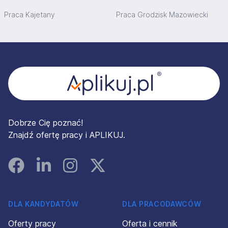
Praca Kajetany
Praca Grodzisk Mazowiecki
Stopka
Dobrze Cię poznać!
Znajdź ofertę pracy i APLIKUJ.
Facebook
Linked In
Instagram
Instagram
DLA KANDYDATÓW
DLA PRACODAWCÓW
Oferty pracy
Oferta i cennik