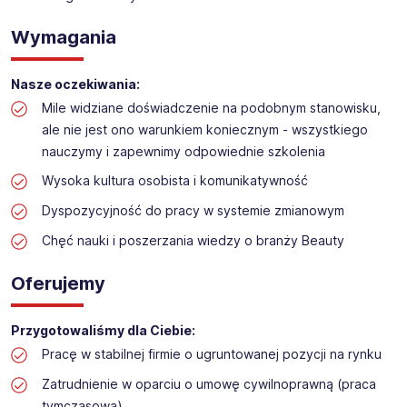
Obsługa kasy i dokładanie towaru w drogerii
Lokalizacja: Podkowa Leśna
Wymagania
Nasze oczekiwania:
Mile widziane doświadczenie na podobnym stanowisku,
ale nie jest ono warunkiem koniecznym - wszystkiego
nauczymy i zapewnimy odpowiednie szkolenia
Wysoka kultura osobista i komunikatywność
Dyspozycyjność do pracy w systemie zmianowym
Chęć nauki i poszerzania wiedzy o branży Beauty
Oferujemy
Przygotowaliśmy dla Ciebie:
Pracę w stabilnej firmie o ugruntowanej pozycji na rynku
Zatrudnienie w oparciu o umowę cywilnoprawną (praca
tymczasowa)