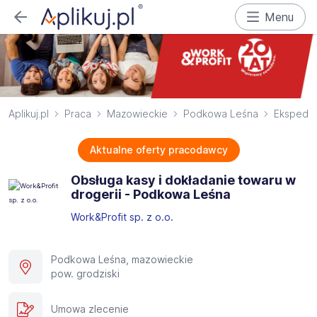
Menu
Aplikuj.pl
Praca
Mazowieckie
Podkowa Leśna
Ekspedie
Aktualne oferty pracodawcy
Obsługa kasy i dokładanie towaru w
drogerii - Podkowa Leśna
Work&Profit sp. z o.o.
Podkowa Leśna, mazowieckie
pow. grodziski
Umowa zlecenie