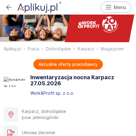
Menu
Aplikuj.pl
Praca
Dolnośląskie
Karpacz
Magazynier
Aktualne oferty pracodawcy
Inwentaryzacja nocna Karpacz
27.05.2026​
Work&Profit sp. z o.o.
Karpacz, dolnośląskie
pow. jeleniogórski
Umowa zlecenie