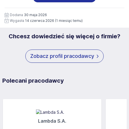
wizerunku), na potrzeby przyszłych rekrutacji przez okres
siedziby administratora.
12 miesięcy. Zgoda jest dobrowolna i może być w każdym
Pełną treść Klauzuli znajdzie Pan/Pani pod adresem:
czasie wycofana.
Dodana
30 maja 2026
https://www.workprofit.pl/klauzula-informacyjna.html
Wygasła
14 czerwca 2026
(1 miesiąc temu)
Chcesz dowiedzieć się więcej o firmie?
Zobacz profil pracodawcy
Polecani pracodawcy
Lambda S.A.