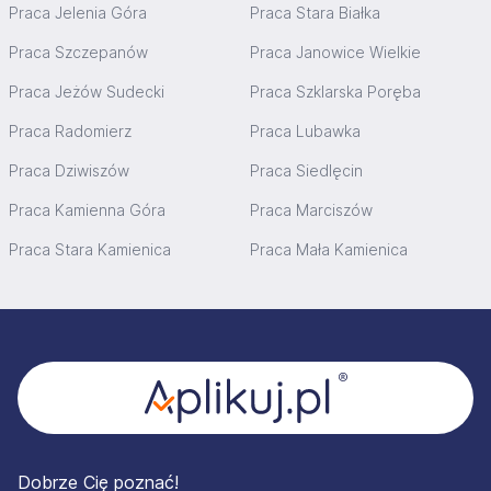
Praca Jelenia Góra
Praca Stara Białka
Praca Szczepanów
Praca Janowice Wielkie
Praca Jeżów Sudecki
Praca Szklarska Poręba
Praca Radomierz
Praca Lubawka
Praca Dziwiszów
Praca Siedlęcin
Praca Kamienna Góra
Praca Marciszów
Praca Stara Kamienica
Praca Mała Kamienica
Stopka
Dobrze Cię poznać!