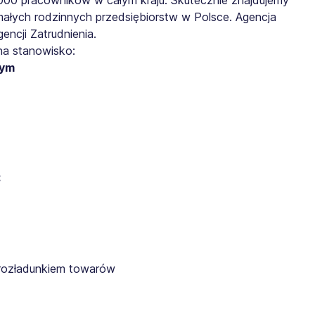
małych rodzinnych przedsiębiorstw w Polsce. Agencja
ncji Zatrudnienia.
na stanowisko:
nym
:
rozładunkiem towarów