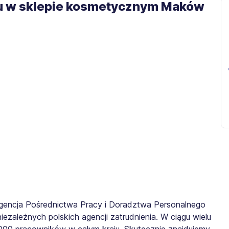
u w sklepie kosmetycznym Maków
gencja Pośrednictwa Pracy i Doradztwa Personalnego
iezależnych polskich agencji zatrudnienia. W ciągu wielu
0 000 pracowników w całym kraju. Skutecznie znajdujemy