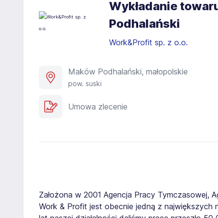
Wykładanie towar
Podhalański
Work&Profit sp. z o.o.
Maków Podhalański, małopolskie
pow. suski
Umowa zlecenie
Założona w 2001 Agencja Pracy Tymczasowej, A
Work & Profit jest obecnie jedną z największych n
lat naszej działalności daliśmy pracę przeszło 5