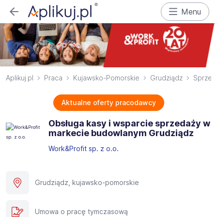
Menu
Aplikuj.pl
Praca
Kujawsko-Pomorskie
Grudziądz
Sprze
Aktualne oferty pracodawcy
Obsługa kasy i wsparcie sprzedaży w
markecie budowlanym ​Grudziądz
Work&Profit sp. z o.o.
Grudziądz, kujawsko-pomorskie
Umowa o pracę tymczasową