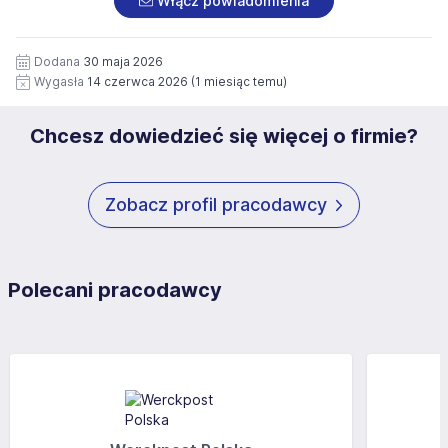
Włącz powiadomienia
wizerunku), na potrzeby przyszłych rekrutacji przez okres
siedziby administratora.
12 miesięcy. Zgoda jest dobrowolna i może być w każdym
Pełną treść Klauzuli znajdzie Pan/Pani pod adresem:
czasie wycofana.
Dodana
30 maja 2026
https://www.workprofit.pl/klauzula-informacyjna.html
Wygasła
14 czerwca 2026
(1 miesiąc temu)
Chcesz dowiedzieć się więcej o firmie?
Zobacz profil pracodawcy
Polecani pracodawcy