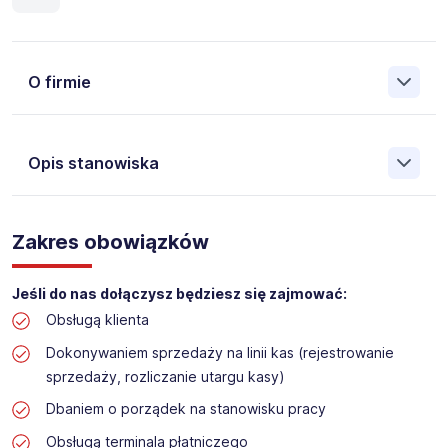
O firmie
Opis stanowiska
Założona w 2001 Agencja Pracy Tymczasowej, Agencja
Pośrednictwa Pracy i Doradztwa Personalnego Work &
Zakres obowiązków
Profit jest obecnie jedną z największych niezależnych
polskich agencji zatrudnienia. W ciągu wielu lat naszej
działalności daliśmy pracę przeszło 50 000 pracowników
Jeśli do nas dołączysz będziesz się zajmować:
w całym kraju. Skutecznie znajdujemy pracowników dla
Obsługą klienta
największych firm, jak również małych rodzinnych
przedsiębiorstw w Polsce. Agencja jest wpisana pod nr
Dokonywaniem sprzedaży na linii kas (rejestrowanie
396 w Krajowym Rejestrze Agencji Zatrudnienia.
sprzedaży, rozliczanie utargu kasy)
Obecnie dla naszego Klienta, poszukujemy osób do pracy
Dbaniem o porządek na stanowisku pracy
na stanowisko:
Obsługą terminala płatniczego