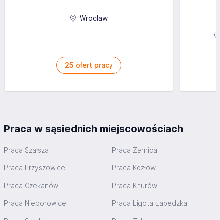
https://gigroupholding.vco.ey.com/
Gi Group jest jedną z największych agencji pracy i
Wrocław
doradztwa personalnego na świecie. Firma zapewnia
kompleksowe usługi w zakresie rekrutacji pracowników
wszystkich szczebli, stałego i czasowego zatrudnienia
oraz outsourcingu. Nr wpisu do Rejestru Agencji
Zatrudnienia: 2010
25
ofert pracy
Praca w sąsiednich miejscowościach
Praca Szałsza
Praca Żernica
Praca Przyszowice
Praca Kozłów
Praca Czekanów
Praca Knurów
Praca Nieborowice
Praca Ligota Łabędzka