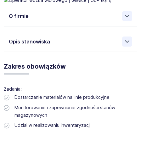
O firmie
Opis stanowiska
Operator wózka widłowego | Gliwice | UoP (k/m)Dla
naszego Klienta poszukujemy osób na stanowisko
Zakres obowiązków
operatora wózka widłowego.Lokalizacja: Gliwice
Zadania:
Dostarczanie materiałów na linie produkcyjne
Monitorowanie i zapewnianie zgodności stanów
magazynowych
Udział w realizowaniu inwentaryzacji