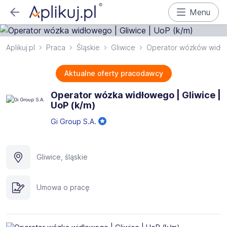
Menu
Aplikuj.pl
Praca
Śląskie
Gliwice
Operator wózków widł
Aktualne oferty pracodawcy
Operator wózka widłowego | Gliwice |
UoP (k/m)
Gi Group S.A.
Gliwice, śląskie
Umowa o pracę