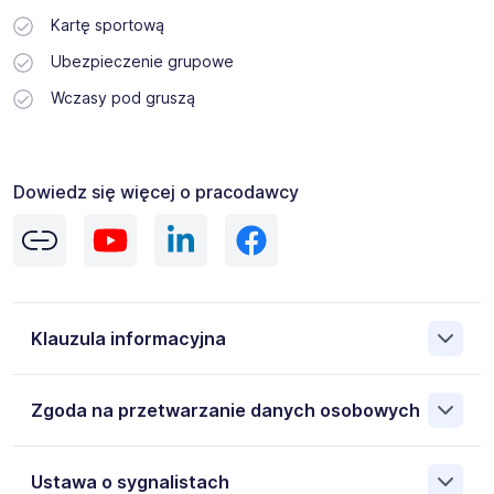
Kartę sportową
Ubezpieczenie grupowe
Wczasy pod gruszą
Dowiedz się więcej o pracodawcy
Klauzula informacyjna
Zgodnie z obowiązującymi od 24 grudnia 2025 r.
Zgoda na przetwarzanie danych osobowych
przepisami dotyczącymi jawności wynagrodzeń
deklarujemy, że każdy kandydat przed rozpoczęciem
pracy na oferowanym stanowisku otrzyma pełną
Wyrażam zgodę na przetwarzanie moich danych
Ustawa o sygnalistach
informację o wysokości wynagrodzenia zasadniczego,
osobowych przez Gi Group S.A. 00-833 Warszawa ul.