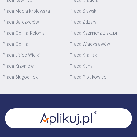
Praca Modła Królewska
Praca Sławsk
Praca Barczygłów
Praca Żdżary
Praca Golina-Kolonia
Praca Kazimierz Biskupi
Praca Golina
Praca Władysławów
Praca Lisiec Wielki
Praca Kramsk
Praca Krzymów
Praca Kuny
Praca Sługocinek
Praca Piotrkowice
Stopka