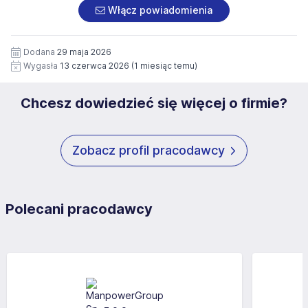
załączonych dokumentach aplikacyjnych (w tym
pod numerem 33 816 64 09 lub pisemnie na adres
Włącz powiadomienia
wizerunku), na potrzeby przyszłych rekrutacji przez okres
siedziby administratora.
12 miesięcy. Zgoda jest dobrowolna i może być w każdym
Pełną treść Klauzuli znajdzie Pan/Pani pod adresem:
czasie wycofana.
Dodana
29 maja 2026
https://www.workprofit.pl/klauzula-informacyjna.html
Wygasła
13 czerwca 2026
(1 miesiąc temu)
Chcesz dowiedzieć się więcej o firmie?
Zobacz profil pracodawcy
Polecani pracodawcy