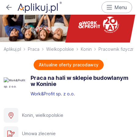
Menu
Aplikuj.pl
Praca
Wielkopolskie
Konin
Pracownik fizyczny
Aktualne oferty pracodawcy
Praca na hali w sklepie budowlanym
w Koninie
Work&Profit sp. z o.o.
Konin, wielkopolskie
Umowa zlecenie