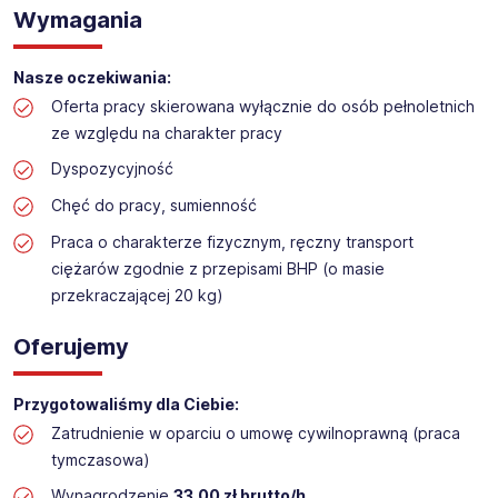
Praca na hali w sklepie budowlanym
Wymagania
Lokalizacja: Konin
Nasze oczekiwania:
Oferta pracy skierowana wyłącznie do osób pełnoletnich
ze względu na charakter pracy
Dyspozycyjność
Chęć do pracy, sumienność
Praca o charakterze fizycznym, ręczny transport
ciężarów zgodnie z przepisami BHP (o masie
przekraczającej 20 kg)
Oferujemy
Przygotowaliśmy dla Ciebie:
Zatrudnienie w oparciu o umowę cywilnoprawną (praca
tymczasowa)
Wynagrodzenie
33,00 zł brutto/h