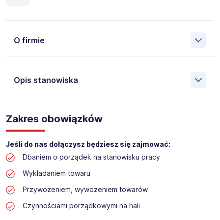
O firmie
Opis stanowiska
Założona w 2001 Agencja Pracy Tymczasowej, Agencja
Pośrednictwa Pracy i Doradztwa Personalnego Work &
Zakres obowiązków
Profit jest obecnie jedną z największych niezależnych
polskich agencji zatrudnienia. W ciągu wielu lat naszej
działalności daliśmy pracę przeszło 50 000 pracowników
Jeśli do nas dołączysz będziesz się zajmować:
w całym kraju. Skutecznie znajdujemy pracowników dla
Dbaniem o porządek na stanowisku pracy
największych firm, jak również małych rodzinnych
przedsiębiorstw w Polsce. Agencja jest wpisana pod nr
Wykładaniem towaru
396 w Krajowym Rejestrze Agencji Zatrudnienia.
Przywożeniem, wywożeniem towarów
Obecnie dla naszego Klienta, poszukujemy osób na
Czynnościami porządkowymi na hali
stanowisko: