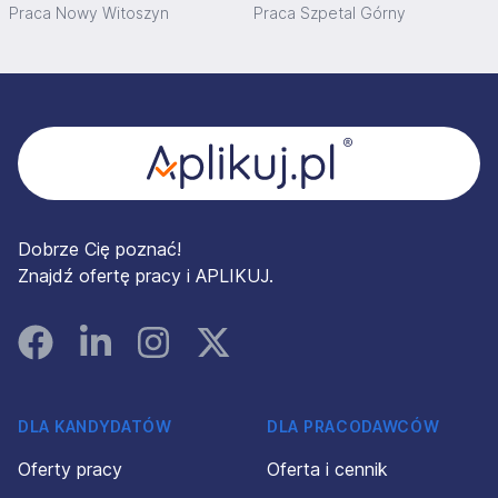
Praca Nowy Witoszyn
Praca Szpetal Górny
Stopka
Dobrze Cię poznać!
Znajdź ofertę pracy i APLIKUJ.
Facebook
Linked In
Instagram
Instagram
DLA KANDYDATÓW
DLA PRACODAWCÓW
Oferty pracy
Oferta i cennik