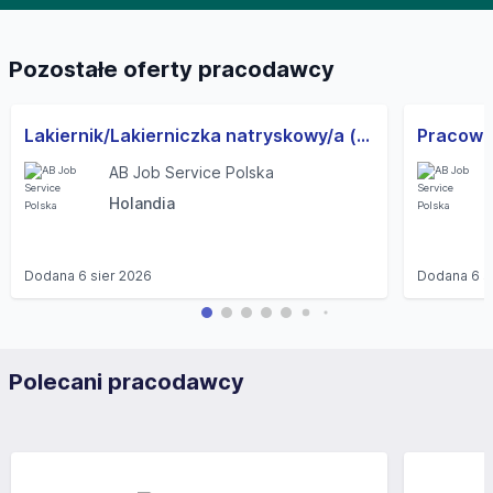
Pozostałe oferty pracodawcy
Lakiernik/Lakierniczka natryskowy/a (pojazdy ciężarowe i użytkowe) (M/K)
AB Job Service Polska
Holandia
Dodana
6 sier 2026
Dodana
6 s
Polecani pracodawcy