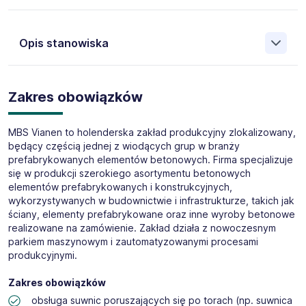
Jako AB Job Service Polska Sp. z o.o. - jesteśmy polską
agencją zatrudnienia (nr cert. 5971) z 21-letnim
Opis stanowiska
doświadczeniem z oddziałami w Kielcach, Opolu, Lublinie,
Bydgoszczy i Reszowie rekrutującą na rynek holenderski.
Jesteśmy partnerem w dobieraniu kadry dla firm z sektora
Oferta Pracy Tymczasowej
agrarnego, produkcyjnego, logistycznego, technicznego i
Zakres obowiązków
Operator/ka suwnicy praca w Holandii (M/K)
transportowego.
Miejsce pracy:
Alphen aan den Rijn
Godziny:
możliwa ilość godzin 50h/tydz.
MBS Vianen to holenderska zakład produkcyjny zlokalizowany,
Stawka:
€16,50 – 19,00 brutto/h
będący częścią jednej z wiodących grup w branży
prefabrykowanych elementów betonowych. Firma specjalizuje
Rodzaj umowy:
zatrudnienie na warunkach holenderskich
się w produkcji szerokiego asortymentu betonowych
Aplikuj:
poprzez przycisk „Aplikuj” po prawej stronie
elementów prefabrykowanych i konstrukcyjnych,
ogłoszenia
wykorzystywanych w budownictwie i infrastrukturze, takich jak
ściany, elementy prefabrykowane oraz inne wyroby betonowe
realizowane na zamówienie. Zakład działa z nowoczesnym
parkiem maszynowym i zautomatyzowanymi procesami
produkcyjnymi.
Zakres obowiązków
obsługa suwnic poruszających się po torach (np. suwnica