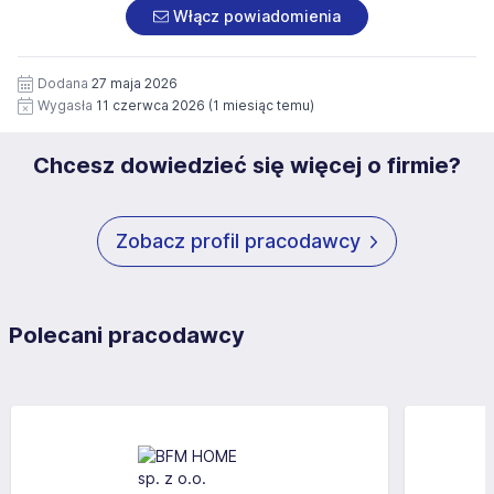
załączonych dokumentach aplikacyjnych (w tym
pod numerem 33 816 64 09 lub pisemnie na adres
Włącz powiadomienia
wizerunku), na potrzeby przyszłych rekrutacji przez okres
siedziby administratora.
12 miesięcy. Zgoda jest dobrowolna i może być w każdym
Pełną treść Klauzuli znajdzie Pan/Pani pod adresem:
czasie wycofana.
Dodana
27 maja 2026
https://www.workprofit.pl/klauzula-informacyjna.html
Wygasła
11 czerwca 2026
(1 miesiąc temu)
Chcesz dowiedzieć się więcej o firmie?
Zobacz profil pracodawcy
Polecani pracodawcy