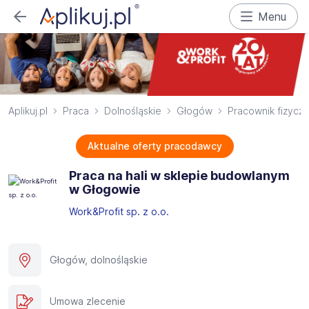
Menu
Aplikuj.pl
Praca
Dolnośląskie
Głogów
Pracownik fizycz
Aktualne oferty pracodawcy
Praca na hali w sklepie budowlanym
w Głogowie
Work&Profit sp. z o.o.
Głogów, dolnośląskie
Umowa zlecenie