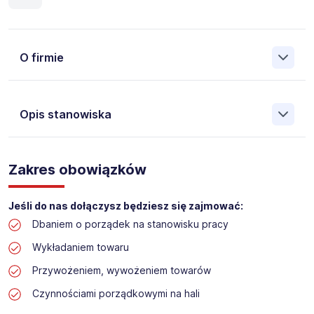
O firmie
Opis stanowiska
Założona w 2001 Agencja Pracy Tymczasowej, Agencja
Pośrednictwa Pracy i Doradztwa Personalnego Work &
Zakres obowiązków
Profit jest obecnie jedną z największych niezależnych
polskich agencji zatrudnienia. W ciągu wielu lat naszej
działalności daliśmy pracę przeszło 50 000 pracowników
Jeśli do nas dołączysz będziesz się zajmować:
w całym kraju. Skutecznie znajdujemy pracowników dla
Dbaniem o porządek na stanowisku pracy
największych firm, jak również małych rodzinnych
przedsiębiorstw w Polsce. Agencja jest wpisana pod nr
Wykładaniem towaru
396 w Krajowym Rejestrze Agencji Zatrudnienia.
Przywożeniem, wywożeniem towarów
Obecnie dla naszego Klienta, poszukujemy osób na
Czynnościami porządkowymi na hali
stanowisko: