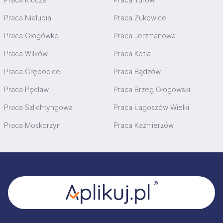
Praca Nielubia
Praca Żukowice
Praca Głogówko
Praca Jerzmanowa
Praca Wilków
Praca Kotla
Praca Grębocice
Praca Bądzów
Praca Pęcław
Praca Brzeg Głogowski
Praca Szlichtyngowa
Praca Łagoszów Wielki
Praca Moskorzyn
Praca Kaźmierzów
Stopka