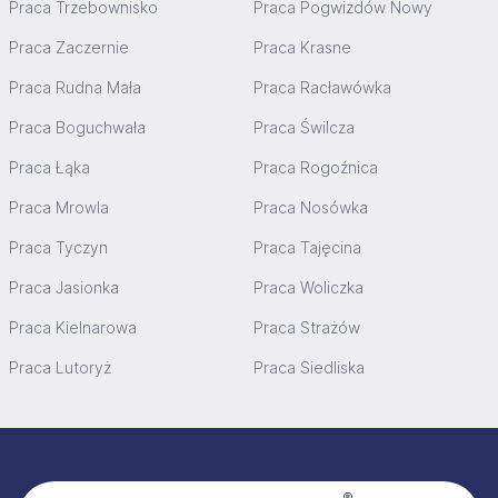
Praca Trzebownisko
Praca Pogwizdów Nowy
Praca Zaczernie
Praca Krasne
Praca Rudna Mała
Praca Racławówka
Praca Boguchwała
Praca Świlcza
Praca Łąka
Praca Rogoźnica
Praca Mrowla
Praca Nosówka
Praca Tyczyn
Praca Tajęcina
Praca Jasionka
Praca Woliczka
Praca Kielnarowa
Praca Strażów
Praca Lutoryż
Praca Siedliska
Stopka