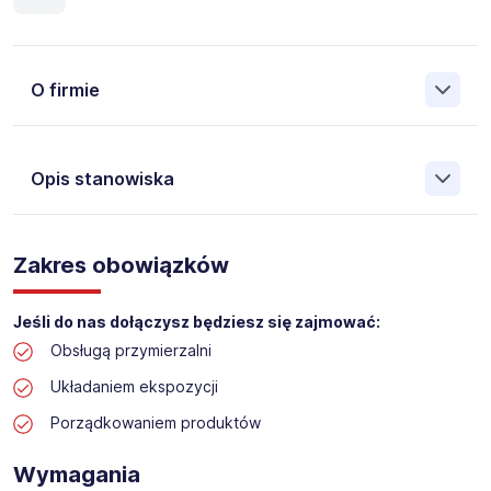
O firmie
Opis stanowiska
Założona w 2001 Agencja Pracy Tymczasowej, Agencja
Pośrednictwa Pracy i Doradztwa Personalnego Work &
Zakres obowiązków
Profit jest obecnie jedną z największych niezależnych
polskich agencji zatrudnienia. W ciągu wielu lat naszej
działalności daliśmy pracę przeszło 50 000 pracowników
Jeśli do nas dołączysz będziesz się zajmować:
w całym kraju. Skutecznie znajdujemy pracowników dla
Obsługą przymierzalni
największych firm, jak również małych rodzinnych
przedsiębiorstw w Polsce. Agencja jest wpisana pod nr
Układaniem ekspozycji
396 w Krajowym Rejestrze Agencji Zatrudnienia.
Porządkowaniem produktów
Obecnie dla naszego Klienta, poszukujemy osób na
stanowisko:
Wymagania