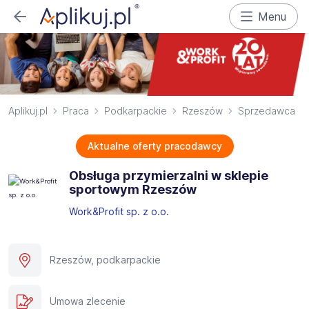
Menu
Aplikuj.pl
Praca
Podkarpackie
Rzeszów
Sprzedawca
Aktualne oferty pracodawcy
Obsługa przymierzalni w sklepie
sportowym Rzeszów
Work&Profit sp. z o.o.
Rzeszów, podkarpackie
Umowa zlecenie