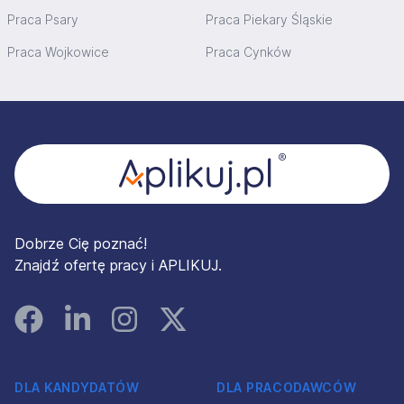
Praca Psary
Praca Piekary Śląskie
Praca Wojkowice
Praca Cynków
Stopka
Dobrze Cię poznać!
Znajdź ofertę pracy i APLIKUJ.
Facebook
Linked In
Instagram
Instagram
DLA KANDYDATÓW
DLA PRACODAWCÓW