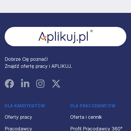
Stopka
Dobrze Cię poznać!
Znajdź ofertę pracy i APLIKUJ.
Facebook
Linked In
Instagram
Instagram
DLA KANDYDATÓW
DLA PRACODAWCÓW
Oferty pracy
Oferta i cennik
Pracodawcy
Profil Pracodawcy 360°