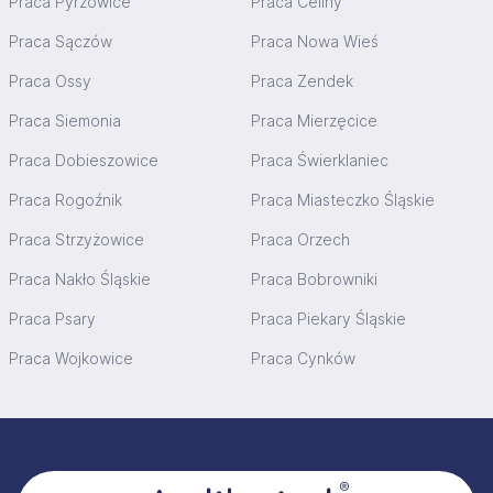
Praca Pyrzowice
Praca Celiny
Praca Sączów
Praca Nowa Wieś
Praca Ossy
Praca Zendek
Praca Siemonia
Praca Mierzęcice
Praca Dobieszowice
Praca Świerklaniec
Praca Rogoźnik
Praca Miasteczko Śląskie
Praca Strzyżowice
Praca Orzech
Praca Nakło Śląskie
Praca Bobrowniki
Praca Psary
Praca Piekary Śląskie
Praca Wojkowice
Praca Cynków
Stopka