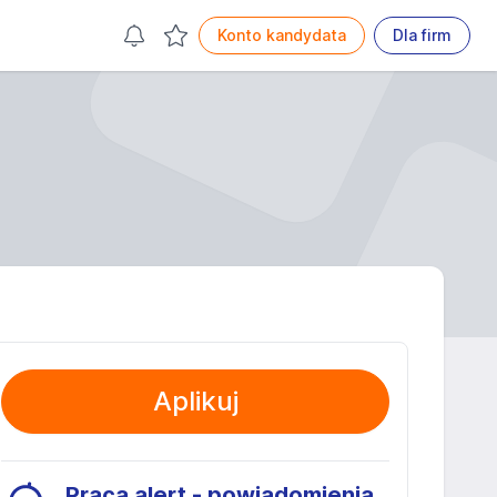
Konto kandydata
Dla firm
Aplikuj
Praca alert - powiadomienia