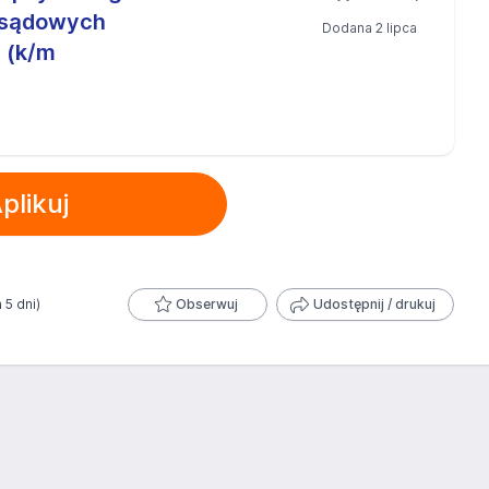
 sądowych
Dodana 2 lipca
h (k/m
plikuj
 5 dni)
Obserwuj
Udostępnij / drukuj