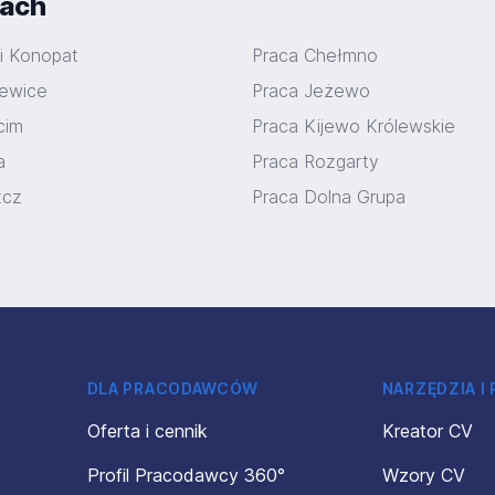
iach
ki Konopat
Praca Chełmno
lewice
Praca Jeżewo
cim
Praca Kijewo Królewskie
a
Praca Rozgarty
zcz
Praca Dolna Grupa
DLA PRACODAWCÓW
NARZĘDZIA I
Oferta i cennik
Kreator CV
Profil Pracodawcy 360°
Wzory CV