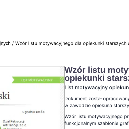
/ Wzór listu motywacyjnego dla opiekunki starszych
jnych
Wzór listu mot
opiekunki star
List motywacyjny opiekun
Dokument został opracowany 
w zawodzie opiekuna starszy
Wzór listu motywacyjnego 
funkcjonalnym szablonie gra