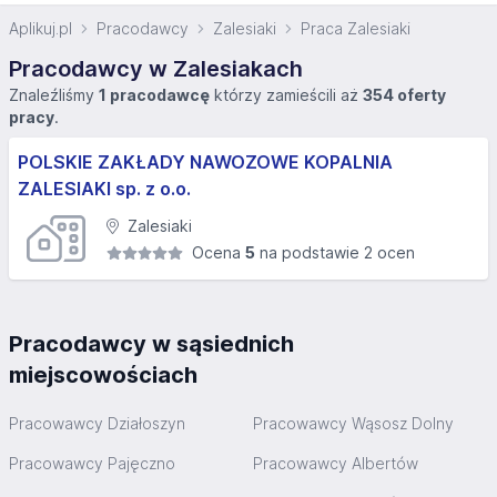
Aplikuj.pl
Pracodawcy
Zalesiaki
Praca Zalesiaki
Pracodawcy w Zalesiakach
Znaleźliśmy
1 pracodawcę
którzy zamieścili aż
354 oferty
pracy
.
POLSKIE ZAKŁADY NAWOZOWE KOPALNIA
ZALESIAKI sp. z o.o.
Zalesiaki
Ocena
5
na podstawie 2 ocen
Pracodawcy w sąsiednich
miejscowościach
Pracowawcy Działoszyn
Pracowawcy Wąsosz Dolny
Pracowawcy Pajęczno
Pracowawcy Albertów