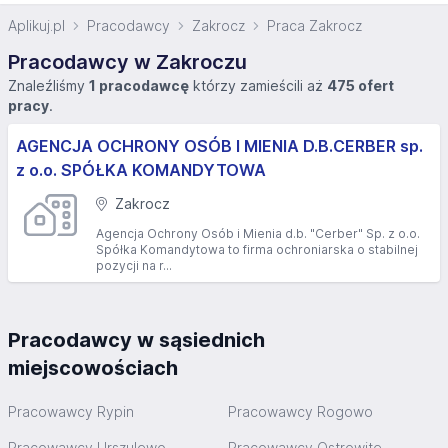
Aplikuj.pl
Pracodawcy
Zakrocz
Praca Zakrocz
Pracodawcy w Zakroczu
Znaleźliśmy
1 pracodawcę
którzy zamieścili aż
475 ofert
pracy
.
AGENCJA OCHRONY OSÓB I MIENIA D.B.CERBER sp.
z o.o. SPÓŁKA KOMANDYTOWA
Zakrocz
Agencja Ochrony Osób i Mienia d.b. "Cerber" Sp. z o.o.
Spółka Komandytowa to firma ochroniarska o stabilnej
pozycji na r...
Pracodawcy w sąsiednich
miejscowościach
Pracowawcy Rypin
Pracowawcy Rogowo
Pracowawcy Urszulewo
Pracowawcy Ostrowite