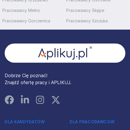
Pracowawcy Mełno
Pracowawcy Skępe
Pracowawcy Gorczenica
Pracowawcy Szczuka
Stopka
Dobrze Cię poznać!
Znajdź ofertę pracy i APLIKUJ.
Facebook
Linked In
Instagram
Instagram
DLA KANDYDATÓW
DLA PRACODAWCÓW