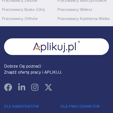
Pracowawcy Zielonki
Pracowawcy Wietrzychowice
Pracowawcy Busko-Zdrój
Pracowawcy Wełecz
Pracowawcy Otfinów
Pracowawcy Kazimierza Wielka
Stopka
Dobrze Cię poznać!
Znajdź ofertę pracy i APLIKUJ.
Facebook
Linked In
Instagram
Instagram
DLA KANDYDATÓW
DLA PRACODAWCÓW