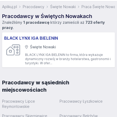
Aplikuj.pl
Pracodawcy
Święte Nowaki
Praca Święte Nowak
Pracodawcy w Świętych Nowakach
Znaleźliśmy
1 pracodawcę
którzy zamieścili aż
723 oferty
pracy
.
BLACK LYNX IGA BIELENIN
Święte Nowaki
BLACK LYNX IGA BIELENIN to firma, która wykazuje
dynamiczny rozwój w branży hotelarstwa, gastronomii i
turystyki. W ofer...
Pracodawcy w sąsiednich
miejscowościach
Pracowawcy Lipce
Pracowawcy Łyszkowice
Reymontowskie
Pracowawcy Skierniewice
Pracowawcy Bełchów