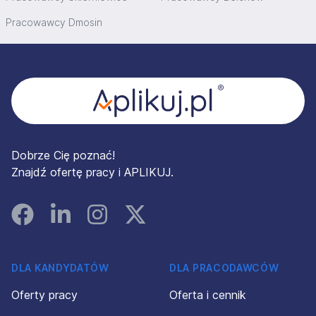
Pracowawcy Dmosin
Stopka
Dobrze Cię poznać!
Znajdź ofertę pracy i APLIKUJ.
Facebook
Linked In
Instagram
Instagram
DLA KANDYDATÓW
DLA PRACODAWCÓW
Oferty pracy
Oferta i cennik