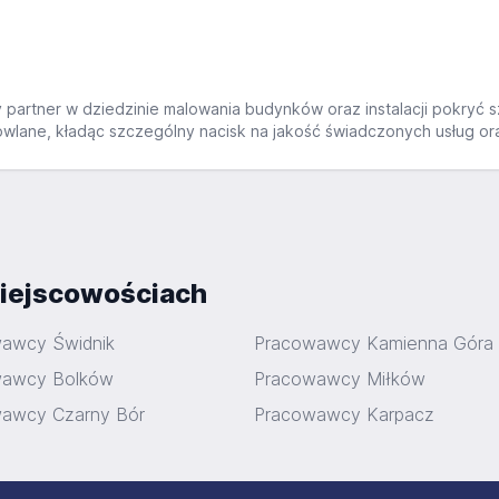
y partner w dziedzinie malowania budynków oraz instalacji pokryć 
owlane, kładąc szczególny nacisk na jakość świadczonych usług oraz
iejscowościach
awcy Świdnik
Pracowawcy Kamienna Góra
wawcy Bolków
Pracowawcy Miłków
awcy Czarny Bór
Pracowawcy Karpacz