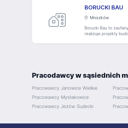
BORUCKI BAU
Mniszków
Borucki Bau to zaufan
realizuje projekty bud
Pracodawcy w sąsiednich m
Pracowawcy Janowice Wielkie
Pracow
Pracowawcy Mysłakowice
Praco
Pracowawcy Jeżów Sudecki
Pracow
Stopka