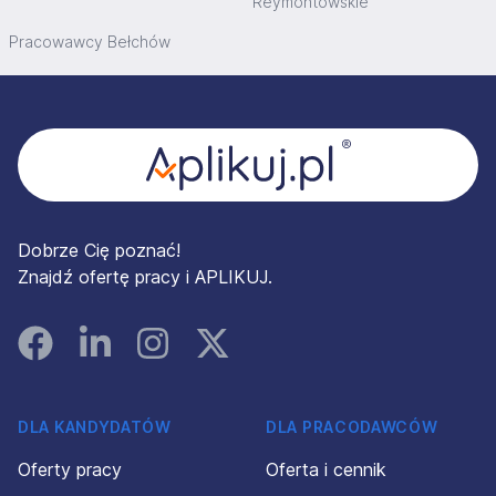
Reymontowskie
Pracowawcy Bełchów
Stopka
Dobrze Cię poznać!
Znajdź ofertę pracy i APLIKUJ.
Facebook
Linked In
Instagram
Instagram
DLA KANDYDATÓW
DLA PRACODAWCÓW
Oferty pracy
Oferta i cennik