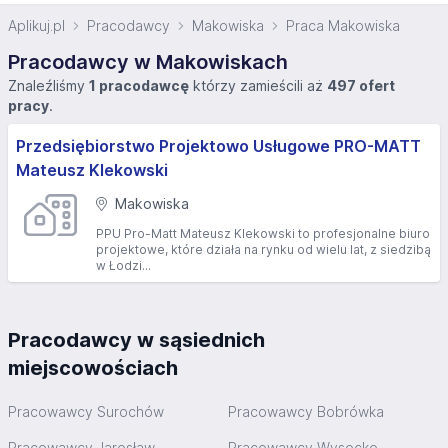
Aplikuj.pl
Pracodawcy
Makowiska
Praca Makowiska
Pracodawcy w Makowiskach
Znaleźliśmy
1 pracodawcę
którzy zamieścili aż
497 ofert
pracy
.
Przedsiębiorstwo Projektowo Usługowe PRO-MATT
Mateusz Klekowski
Makowiska
PPU Pro-Matt Mateusz Klekowski to profesjonalne biuro
projektowe, które działa na rynku od wielu lat, z siedzibą
w Łodzi...
Pracodawcy w sąsiednich
miejscowościach
Pracowawcy Surochów
Pracowawcy Bobrówka
Pracowawcy Jarosław
Pracowawcy Wysocko