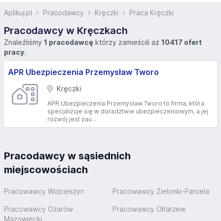
Aplikuj.pl
Pracodawcy
Kręczki
Praca Kręczki
Pracodawcy w Kręczkach
Znaleźliśmy
1 pracodawcę
którzy zamieścili aż
10417 ofert
pracy
.
APR Ubezpieczenia Przemysław Tworo
Kręczki
APR Ubezpieczenia Przemysław Tworo to firma, która
specjalizuje się w doradztwie ubezpieczeniowym, a jej
rozwój jest zau...
Pracodawcy w sąsiednich
miejscowościach
Pracowawcy Wojcieszyn
Pracowawcy Zielonki-Parcela
Pracowawcy Ożarów
Pracowawcy Ołtarzew
Mazowiecki